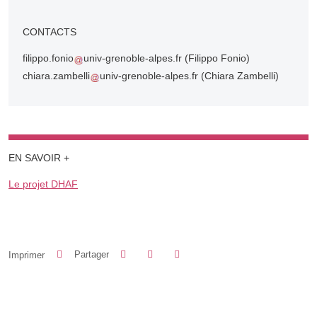
CONTACTS
filippo.fonio
univ-grenoble-alpes.fr
(Filippo Fonio)
chiara.zambelli
univ-grenoble-alpes.fr
(Chiara Zambelli)
EN SAVOIR +
Le projet DHAF
Partager sur Facebook
Partager sur LinkedIn
Imprimer
Partager
Partager l'URL de cette page