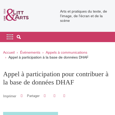
Aller au contenu principal
Arts et pratiques du texte, de
l'image, de l'écran et de la
scène
Navigation principale
Navigation principale mobile
Fil d'Ariane
Accueil
Événements
Appels à communications
Appel à participation à la base de données DHAF
Appel à participation pour contribuer à
la base de données DHAF
Partager sur Facebook
Partager sur LinkedIn
Imprimer
Partager
Partager l'URL de cette page