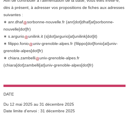
Afin de contribuer à l’alimentation de la base, vous êtes invité·e,
dès à présent, à adresser vos propositions de fiches aux adresses
suivantes :
∗
anr.dhaf
sorbonne-nouvelle.fr
(anr[dot]dhaf[at]sorbonne-
nouvelle[dot]fr)
∗
s.argurio
unilink.it
(s[dot]argurio[at]unilink[dot]it)
∗
filippo.fonio
univ-grenoble-alpes.fr
(filippo[dot]fonio[at]univ-
grenoble-alpes[dot]fr)
∗
chiara.zambelli
univ-grenoble-alpes.fr
(chiara[dot]zambelli[at]univ-grenoble-alpes[dot]fr)
DATE
Du 12 mai 2025 au 31 décembre 2025
Complément date
Date limite d'envoi : 31 décembre 2025