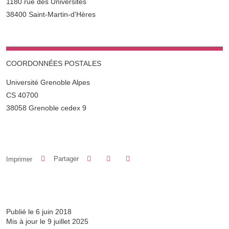
1180 rue des Universités
38400 Saint-Martin-d'Hères
COORDONNÉES POSTALES
Université Grenoble Alpes
CS 40700
38058 Grenoble cedex 9
Partager sur Facebook
Partager sur LinkedIn
Imprimer
Partager
Partager l'URL de cette page
Publié le 6 juin 2018
Mis à jour le 9 juillet 2025