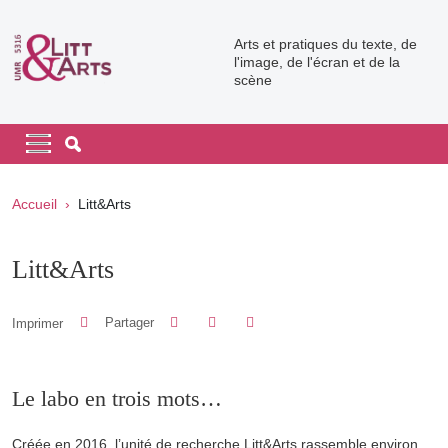
Aller au contenu principal
Arts et pratiques du texte, de
l'image, de l'écran et de la
scène
Navigation principale
Navigation principale mobile
Fil d'Ariane
Accueil
Litt&Arts
Litt&Arts
Partager sur Facebook
Partager sur LinkedIn
Imprimer
Partager
Partager l'URL de cette page
Le labo en trois mots…
Créée en 2016, l’unité de recherche Litt&Arts rassemble environ