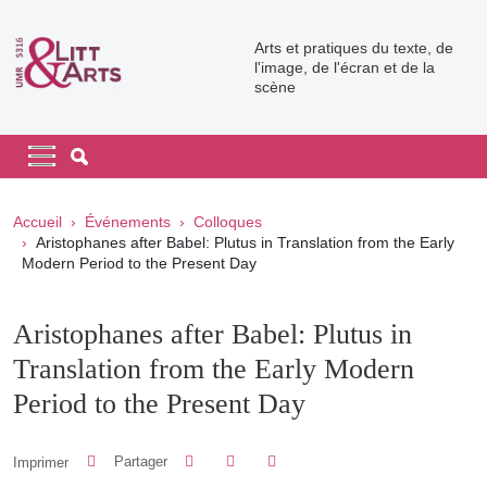
Aller au contenu principal
Arts et pratiques du texte, de
l'image, de l'écran et de la
scène
Navigation principale
Navigation principale mobile
Fil d'Ariane
Accueil
Événements
Colloques
Aristophanes after Babel: Plutus in Translation from the Early
Modern Period to the Present Day
Aristophanes after Babel: Plutus in
Translation from the Early Modern
Period to the Present Day
Partager sur Facebook
Partager sur LinkedIn
Imprimer
Partager
Partager l'URL de cette page