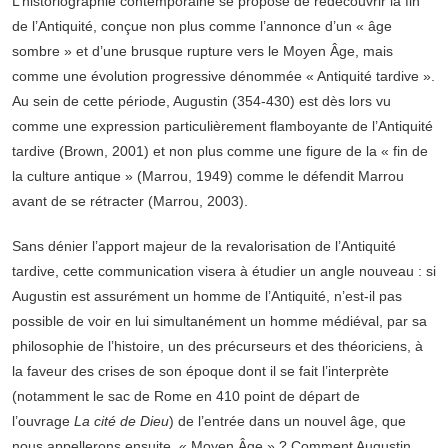
L’historiographie contemporaine se propose de redécouvrir la fin
de l’Antiquité, conçue non plus comme l’annonce d’un « âge
sombre » et d’une brusque rupture vers le Moyen Âge, mais
comme une évolution progressive dénommée « Antiquité tardive ».
Au sein de cette période, Augustin (354-430) est dès lors vu
comme une expression particulièrement flamboyante de l’Antiquité
tardive (Brown, 2001) et non plus comme une figure de la « fin de
la culture antique » (Marrou, 1949) comme le défendit Marrou
avant de se rétracter (Marrou, 2003).
Sans dénier l’apport majeur de la revalorisation de l’Antiquité
tardive, cette communication visera à étudier un angle nouveau : si
Augustin est assurément un homme de l’Antiquité, n’est-il pas
possible de voir en lui simultanément un homme médiéval, par sa
philosophie de l’histoire, un des précurseurs et des théoriciens, à
la faveur des crises de son époque dont il se fait l’interprète
(notamment le sac de Rome en 410 point de départ de
l’ouvrage
La cité de Dieu
) de l’entrée dans un nouvel âge, que
nous appellerons ensuite « Moyen Âge » ? Comment Augustin