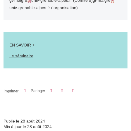
gt-maigre
univ-grenoble-alpes.fr
(Comité d)
gt-maigre
univ-grenoble-alpes.fr
('organisation)
EN SAVOIR +
Le séminaire
Partager sur Facebook
Partager sur LinkedIn
Imprimer
Partager
Partager l'URL de cette page
Publié le 28 août 2024
Mis à jour le 28 août 2024