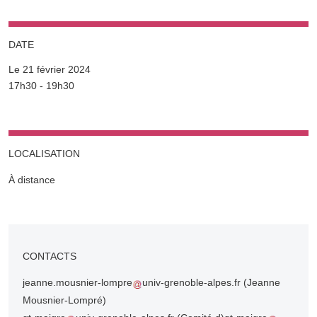
DATE
Le 21 février 2024
Complément date
17h30 - 19h30
LOCALISATION
À distance
CONTACTS
jeanne.mousnier-lompre
univ-grenoble-alpes.fr
(Jeanne
Mousnier-Lompré)