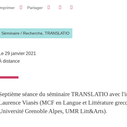
Partager sur Facebook
Partager sur LinkedIn
Imprimer
Partager
Partager l'URL de cette page
Séminaire
/
Recherche,
TRANSLATIO
Le 29 janvier 2021
À distance
Septième séance du séminaire TRANSLATIO avec l'in
Laurence Vianès (MCF en Langue et Littérature grec
Université Grenoble Alpes, UMR Litt&Arts).