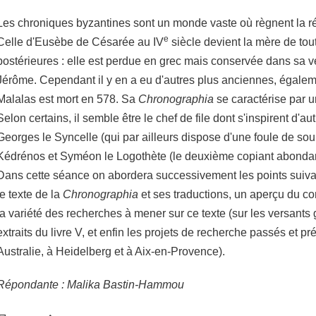
Les chroniques byzantines sont un monde vaste où règnent la rép
e
Celle d'Eusèbe de Césarée au IV
siècle devient la mère de tou
postérieures : elle est perdue en grec mais conservée dans sa ve
Jérôme. Cependant il y en a eu d'autres plus anciennes, égale
Malalas est mort en 578. Sa
Chronographia
se caractérise par 
Selon certains, il semble être le chef de file dont s'inspirent d'autr
Georges le Syncelle (qui par ailleurs dispose d'une foule de so
Kédrénos et Syméon le Logothète (le deuxième copiant abonda
Dans cette séance on abordera successivement les points suivant
le texte de la
Chronographia
et ses traductions, un aperçu du co
la variété des recherches à mener sur ce texte (sur les versants g
extraits du livre V, et enfin les projets de recherche passés et p
Australie, à Heidelberg et à Aix-en-Provence).
Répondante : Malika Bastin-Hammou