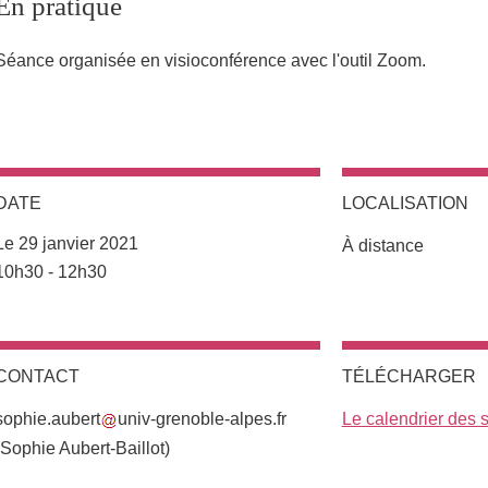
En pratique
Séance organisée en visioconférence avec l'outil Zoom.
DATE
LOCALISATION
Le 29 janvier 2021
À distance
Complément date
10h30 - 12h30
CONTACT
TÉLÉCHARGER
sophie.aubert
univ-grenoble-alpes.fr
Le calendrier des
(Sophie Aubert-Baillot)