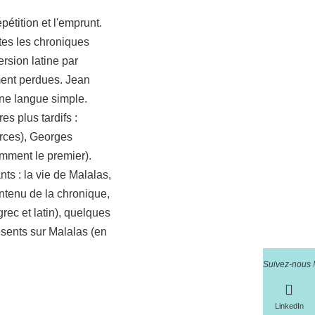
étition et l'emprunt.
tes les chroniques
rsion latine par
ment perdues. Jean
une langue simple.
es plus tardifs :
urces), Georges
mment le premier).
s : la vie de Malalas,
ntenu de la chronique,
rec et latin), quelques
résents sur Malalas (en
Suivez-nous !
LinkedIn