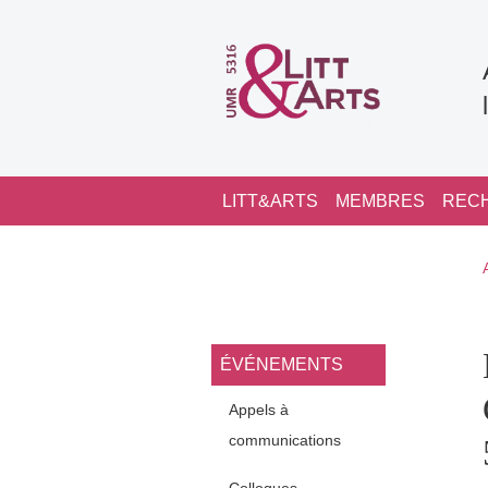
Aller au contenu principal
Navigation principale
LITT&ARTS
MEMBRES
REC
Navigation princi
ÉVÉNEMENTS
Appels à
communications