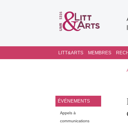
Aller au contenu principal
Navigation principale
LITT&ARTS
MEMBRES
REC
Navigation princi
ÉVÉNEMENTS
Appels à
communications