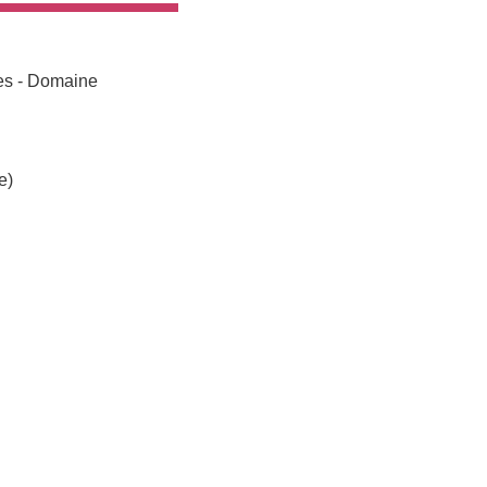
res - Domaine
e)