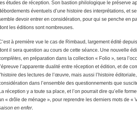
les études de réception. Son bastion philologique le préserve
débordements éventuels d’une histoire des interprétations, et seul
semble devoir entrer en considération, pour qui se penche en par
dont les éditions sont nombreuses.
C’est à première vue le cas de Rimbaud, largement édité depuis 
dont il sera question au cours de cette séance. Une nouvelle éd
complètes
, en préparation dans la collection « Folio », sera l’o
l’épreuve l’apparente dualité entre réception et édition, et de
l’histoire des lectures de l’œuvre, mais aussi l’histoire éditorial
considération dans l’ensemble des questionnements que suscite 
La réception y a toute sa place, et l’on pourrait dire qu’elle forme 
un « drôle de ménage », pour reprendre les derniers mots de « V
saison en enfer
.