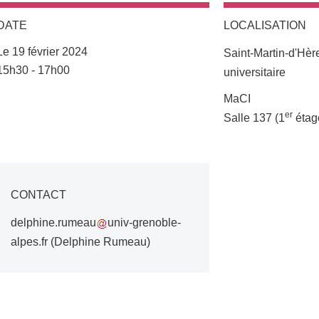
DATE
LOCALISATION
Le 19 février 2024
Saint-Martin-d'Hè
Complément date
15h30 - 17h00
universitaire
Complément lieu
MaCI
er
Salle 137 (1
étag
CONTACT
delphine.rumeau
univ-grenoble-
alpes.fr
(Delphine Rumeau)