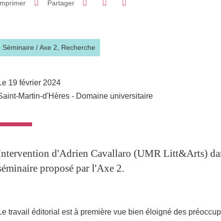
Imprimer
Partager
Partager l'URL de cette page
Séminaire
/
Axe 2,
Recherche
Le 19 février 2024
Saint-Martin-d'Hères - Domaine universitaire
Intervention d'Adrien Cavallaro (UMR Litt&Arts) dan
séminaire proposé par l'Axe 2.
Le travail éditorial est à première vue bien éloigné des préoccup