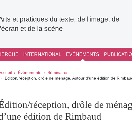
Arts et pratiques du texte, de l'image, de
l'écran et de la scène
HERCHE
INTERNATIONAL
ÉVÉNEMENTS
PUBLICATI
Fil d'Ariane
Accueil
Événements
Séminaires
Édition/réception, drôle de ménage. Autour d’une édition de Rimbau
pale Sidebar
Édition/réception, drôle de ména
d’une édition de Rimbaud
Partager sur Facebook
Partager sur LinkedIn