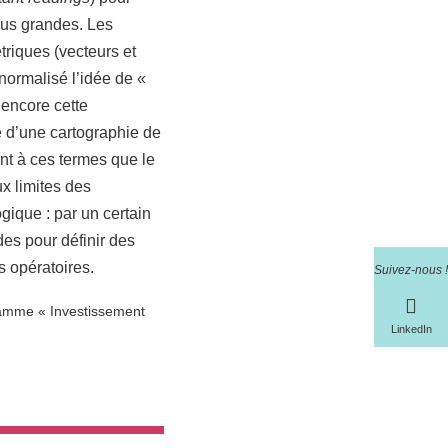
lus grandes. Les
triques (vecteurs et
 normalisé l’idée de «
encore cette
ée d’une cartographie de
sont à ces termes que le
ux limites des
gique : par un certain
es pour définir des
s opératoires.
Suivez-nous !
gramme « Investissement
LinkedIn