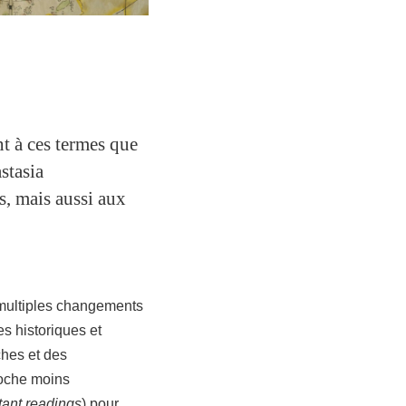
ont à ces termes que
stasia
s, mais aussi aux
 multiples changements
s historiques et
oches et des
proche moins
tant readings
) pour