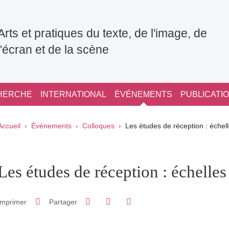
Arts et pratiques du texte, de l'image, de
l'écran et de la scène
HERCHE
INTERNATIONAL
ÉVÉNEMENTS
PUBLICATI
Fil d'Ariane
Accueil
Événements
Colloques
Les études de réception : échell
pale Sidebar
Les études de réception : échelles
Partager sur Facebook
Partager sur LinkedIn
Imprimer
Partager
Partager l'URL de cette page