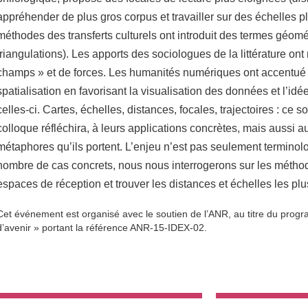
appréhender de plus gros corpus et travailler sur des échelles p
méthodes des transferts culturels ont introduit des termes géomé
triangulations). Les apports des sociologues de la littérature ont
champs » et de forces. Les humanités numériques ont accentué 
spatialisation en favorisant la visualisation des données et l’id
celles-ci. Cartes, échelles, distances, focales, trajectoires : ce 
colloque réfléchira, à leurs applications concrètes, mais aussi a
métaphores qu’ils portent. L’enjeu n’est pas seulement terminolo
nombre de cas concrets, nous nous interrogerons sur les méthod
espaces de réception et trouver les distances et échelles les plu
Cet événement est organisé avec le soutien de l’ANR, au titre du pro
d’avenir » portant la référence ANR-15-IDEX-02.