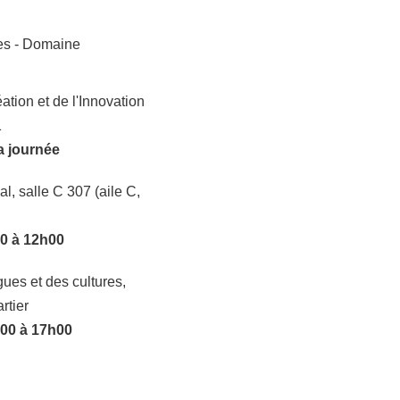
res - Domaine
ation et de l'Innovation
1
la journée
l, salle C 307 (aile C,
30 à 12h00
ues et des cultures,
rtier
h00 à 17h00