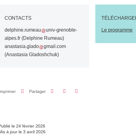
CONTACTS
TÉLÉCHARGE
delphine.rumeau
univ-grenoble-
Le programme
alpes.fr
(Delphine Rumeau)
anastasia.glado
gmail.com
(Anastasia Gladoshchuk)
Partager sur Facebook
Partager sur LinkedIn
Imprimer
Partager
Partager l'URL de cette page
Publié le 24 février 2026
Mis à jour le 3 avril 2026