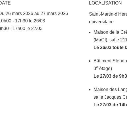
DATE
LOCALISATION
Du 26 mars 2026 au 27 mars 2026
Saint-Martin-d'Hè
Complément date
10h00 - 17h30 le 26/03
universitaire
9h30 - 17h00 le 27/03
Complément lieu
Maison de la Cré
(MaCI), salle 21
Le 26/03 toute 
Bâtiment Stendha
e
3
étage)
Le 27/03 de 9h
Maison des Lang
salle Jacques Ca
Le 27/03 de 14