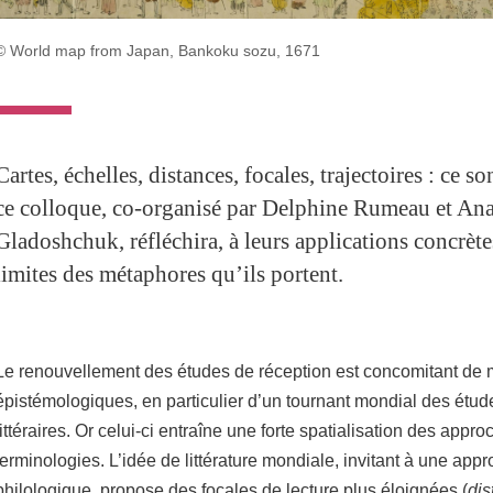
© World map from Japan, Bankoku sozu, 1671
Cartes, échelles, distances, focales, trajectoires : ce s
ce colloque, co-organisé par Delphine Rumeau et Ana
Gladoshchuk, réfléchira, à leurs applications concrète
limites des métaphores qu’ils portent.
Le renouvellement des études de réception est concomitant de
épistémologiques, en particulier d’un tournant mondial des étude
littéraires. Or celui-ci entraîne une forte spatialisation des appr
terminologies. L’idée de littérature mondiale, invitant à une ap
philologique, propose des focales de lecture plus éloignées (
dis