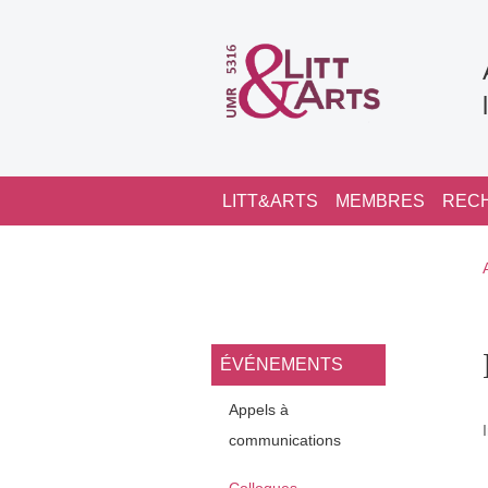
Aller au contenu principal
Navigation principale
LITT&ARTS
MEMBRES
REC
Navigation princi
ÉVÉNEMENTS
Appels à
communications