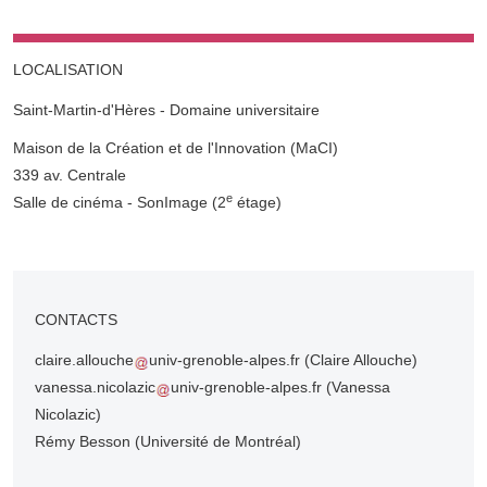
LOCALISATION
Saint-Martin-d'Hères - Domaine universitaire
Complément lieu
Maison de la Création et de l'Innovation (MaCI)
339 av. Centrale
e
Salle de cinéma - SonImage (2
étage)
CONTACTS
claire.allouche
univ-grenoble-alpes.fr
(Claire Allouche)
vanessa.nicolazic
univ-grenoble-alpes.fr
(Vanessa
Nicolazic)
Rémy Besson (Université de Montréal)