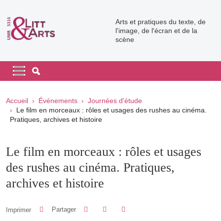
Aller au contenu principal
Arts et pratiques du texte, de
l'image, de l'écran et de la
scène
Navigation principale
Navigation principale mobile
Fil d'Ariane
Accueil
Événements
Journées d'étude
Le film en morceaux : rôles et usages des rushes au cinéma.
Pratiques, archives et histoire
Le film en morceaux : rôles et usages
des rushes au cinéma. Pratiques,
archives et histoire
Partager sur Facebook
Partager sur LinkedIn
Imprimer
Partager
Partager l'URL de cette page