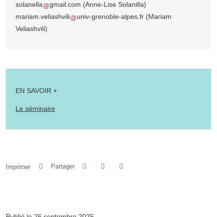
solanella
gmail.com
(Anne-Lise Solanilla)
mariam.veliashvili
univ-grenoble-alpes.fr
(Mariam
Veliashvili)
EN SAVOIR +
Le séminaire
Partager sur Facebook
Partager sur LinkedIn
Imprimer
Partager
Partager l'URL de cette page
Publié le 26 septembre 2025