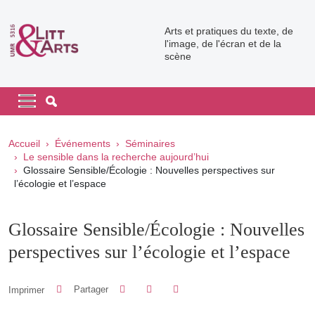
Aller au contenu principal
Arts et pratiques du texte, de
l'image, de l'écran et de la
scène
Navigation principale
Navigation principale mobile
Fil d'Ariane
Accueil
Événements
Séminaires
Le sensible dans la recherche aujourd’hui
Glossaire Sensible/Écologie : Nouvelles perspectives sur
l’écologie et l’espace
Glossaire Sensible/Écologie : Nouvelles
perspectives sur l’écologie et l’espace
Partager sur Facebook
Partager sur LinkedIn
Imprimer
Partager
Partager l'URL de cette page