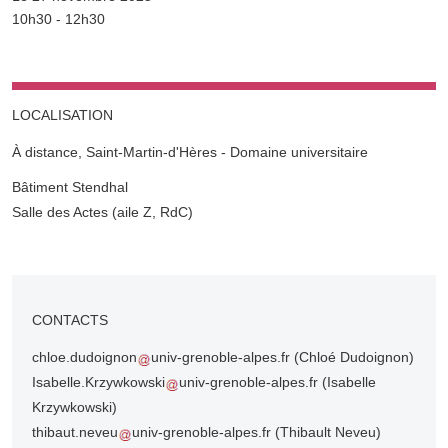
Complément date
10h30 - 12h30
LOCALISATION
À distance, Saint-Martin-d'Hères - Domaine universitaire
Complément lieu
Bâtiment Stendhal
Salle des Actes (aile Z, RdC)
CONTACTS
chloe.dudoignon
univ-grenoble-alpes.fr
(Chloé Dudoignon)
Isabelle.Krzywkowski
univ-grenoble-alpes.fr
(Isabelle
Krzywkowski)
thibaut.neveu
univ-grenoble-alpes.fr
(Thibault Neveu)