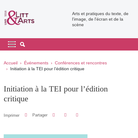
Aller au contenu principal
Arts et pratiques du texte, de
l'image, de l'écran et de la
scène
Navigation principale
Navigation principale mobile
Fil d'Ariane
Accueil
Événements
Conférences et rencontres
Initiation à la TEI pour l’édition critique
Initiation à la TEI pour l’édition
critique
Partager sur Facebook
Partager sur LinkedIn
Imprimer
Partager
Partager l'URL de cette page