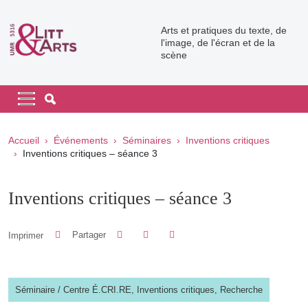
Aller au contenu principal
Arts et pratiques du texte, de
l'image, de l'écran et de la
scène
Navigation principale
Navigation principale mobile
Fil d'Ariane
Accueil
Événements
Séminaires
Inventions critiques
Inventions critiques – séance 3
Inventions critiques – séance 3
Partager sur Facebook
Partager sur LinkedIn
Imprimer
Partager
Partager l'URL de cette page
Séminaire
/
Centre É.CRI.RE,
Inventions critiques,
Recherche