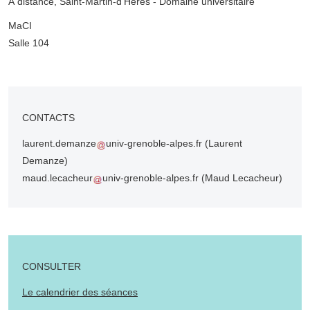
À distance, Saint-Martin-d'Hères - Domaine universitaire
Complément lieu
MaCI
Salle 104
CONTACTS
laurent.demanze
univ-grenoble-alpes.fr
(Laurent
Demanze)
maud.lecacheur
univ-grenoble-alpes.fr
(Maud Lecacheur)
CONSULTER
Le calendrier des séances