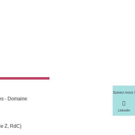
Suivez-nous !
res - Domaine
LinkedIn
le Z, RdC)