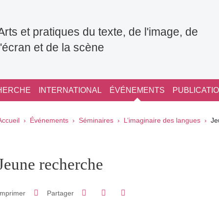
Arts et pratiques du texte, de l'image, de
l'écran et de la scène
HERCHE
INTERNATIONAL
ÉVÉNEMENTS
PUBLICATI
Fil d'Ariane
Accueil
Événements
Séminaires
L’imaginaire des langues
Je
pale Sidebar
Jeune recherche
Partager sur Facebook
Partager sur LinkedIn
Imprimer
Partager
Partager l'URL de cette page