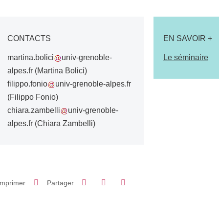
CONTACTS
EN SAVOIR +
martina.bolici
univ-grenoble-
Le séminaire
alpes.fr
(Martina Bolici)
filippo.fonio
univ-grenoble-alpes.fr
(Filippo Fonio)
chiara.zambelli
univ-grenoble-
alpes.fr
(Chiara Zambelli)
Partager sur Facebook
Partager sur LinkedIn
Imprimer
Partager
Partager l'URL de cette page