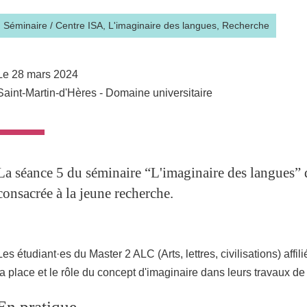
Séminaire
/
Centre ISA,
L'imaginaire des langues,
Recherche
Le 28 mars 2024
Saint-Martin-d'Hères - Domaine universitaire
La séance 5 du séminaire “L'imaginaire des langues” 
consacrée à la jeune recherche.
Les étudiant·es du Master 2 ALC (Arts, lettres, civilisations) affi
la place et le rôle du concept d'imaginaire dans leurs travaux d
En pratique