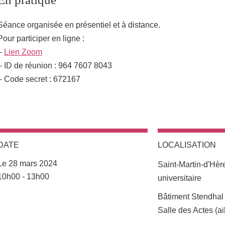
Séance organisée en présentiel et à distance.
Pour participer en ligne :
–
Lien Zoom
– ID de réunion : 964 7607 8043
– Code secret : 672167
DATE
LOCALISATION
Le 28 mars 2024
Saint-Martin-d'Hè
Complément date
10h00 - 13h00
universitaire
Complément lieu
Bâtiment Stendhal
Salle des Actes (ai