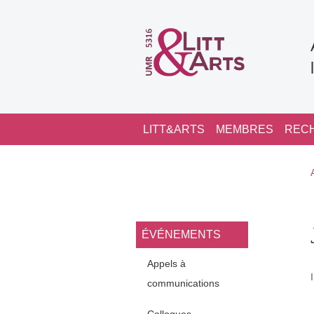
Aller au contenu principal
Navigation principale
LITT&ARTS
MEMBRES
REC
Navigation princi
ÉVÉNEMENTS
Appels à
communications