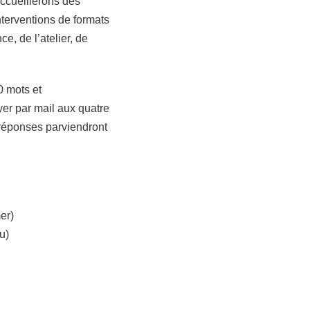
ccueillerons des
terventions de formats
e, de l’atelier, de
0 mots et
er par mail aux quatre
 réponses parviendront
er)
u)