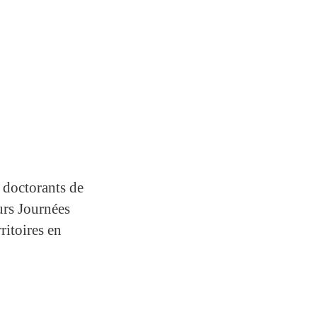
 doctorants de
urs Journées
ritoires en