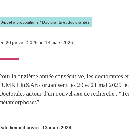
Partager l'URL de cette page
Appel à propositions
/
Doctorants et doctorantes
Du 20 janvier 2026 au 13 mars 2026
Pour la onzième année consécutive, les doctorantes et
l'UMR Litt&Arts organisent les 20 et 21 mai 2026 le
Doctorales autour d'un nouvel axe de recherche : “Ter
métamorphoses”.
Date limite d'envoi : 13 mars 2026