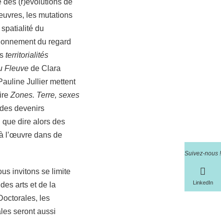
é des (r)évolutions de
œuvres, les mutations
 spatialité du
tionnement du regard
es
territorialités
du Fleuve
de Clara
auline Jullier mettent
aire
Zones. Terre, sexes
des devenirs
 que dire alors des
 à l’œuvre dans de
Suivez-nous !
s invitons se limite
LinkedIn
des arts et de la
Doctorales, les
les seront aussi