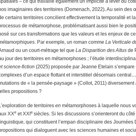
spatiales – ce qui travaille également un implicite à lever du côt
nos imaginaires des territoires (Domenach, 2022). Au sein des 
de certains territoires concilient effectivement la temporalité et la
processus de métamorphose, problématisant aussi bien le posi
posé sur ces transformations que les valeurs et les enjeux de c
métamorphiques
. Par exemple, un roman comme
La Verticale 
Arnaud ou un court-métrage tel que
La Disparition des Aïtus
de P
au jour des territoires en métamorphoses ; l’étude interdisciplin
et science-fiction
(2025) proposée par Jeanne Etelain s’empare 
complexes d’un espace flottant et interstitiel désormais central…
mutations de « la pensée-paysage » (Collot, 2011) diversement
telles propositions ?
L’exploration de territoires
en
métamorphoses à laquelle nous vou
e
e
aux XX
et XXI
siècles. Si les discussions s’orienteront du côté 
linguistique, qui constituent l’empan disciplinaire des Journées 
propositions qui dialoguent avec les sciences humaines et socia