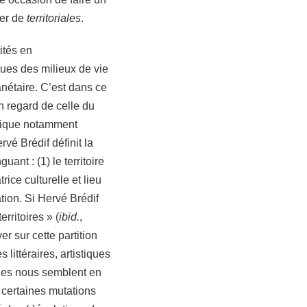
ier de
territoriales
.
ités en
es des milieux de vie
anétaire. C’est dans ce
n regard de celle du
ritique notamment
vé Brédif définit la
uant : (1) le territoire
rice culturelle et lieu
ation. Si Hervé Brédif
ritoires » (
ibid.
,
r sur cette partition
littéraires, artistiques
ngues nous semblent en
 certaines mutations