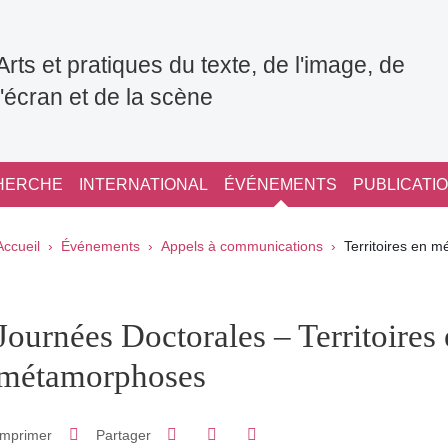
Arts et pratiques du texte, de l'image, de
l'écran et de la scène
HERCHE
INTERNATIONAL
ÉVÉNEMENTS
PUBLICATI
Fil d'Ariane
Accueil
Événements
Appels à communications
Territoires en 
pale Sidebar
Journées Doctorales – Territoires
métamorphoses
Partager sur Facebook
Partager sur LinkedIn
Imprimer
Partager