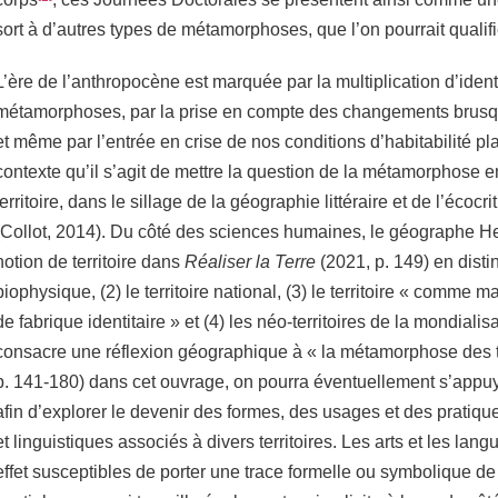
sort à d’autres types de métamorphoses, que l’on pourrait qualif
L’ère de l’anthropocène est marquée par la multiplication d’ident
métamorphoses, par la prise en compte des changements brusqu
et même par l’entrée en crise de nos conditions d’habitabilité pl
contexte qu’il s’agit de mettre la question de la métamorphose e
territoire, dans le sillage de la géographie littéraire et de l’écoc
(Collot, 2014). Du côté des sciences humaines, le géographe Her
notion de territoire dans
Réaliser la Terre
(2021, p. 149) en disting
biophysique, (2) le territoire national, (3) le territoire « comme mat
de fabrique identitaire » et (4) les néo-territoires de la mondialis
consacre une réflexion géographique à « la métamorphose des ter
p. 141-180) dans cet ouvrage, on pourra éventuellement s’appuye
afin d’explorer le devenir des formes, des usages et des pratiques 
et linguistiques associés à divers territoires. Les arts et les la
effet susceptibles de porter une trace formelle ou symbolique de