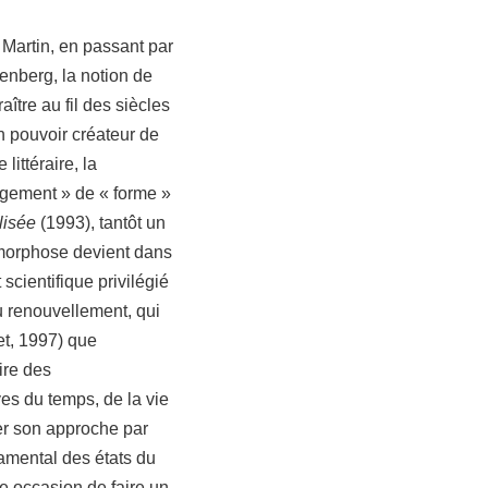
Martin, en passant par
nberg, la notion de
ître au fil des siècles
on pouvoir créateur de
littéraire, la
gement » de « forme »
lisée
(1993), tantôt un
amorphose devient dans
 scientifique privilégié
u renouvellement, qui
t, 1997) que
ire des
es du temps, de la vie
er son approche par
damental des états du
e occasion de faire un