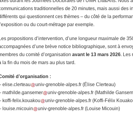
axes durant les Journées Doctorales de l’UMR Litt&Arts. Nous a
communications traditionnelles de 20 minutes, mais aussi des in
différents qui questionnent ces thèmes – du côté de la performanc
l’exposition ou du court-métrage par exemple.
Les propositions d’intervention, d’une longueur maximale de 35
accompagnées d’une brève notice bibliographique, sont à envoy
membres du comité d’organisation
avant le 13 mars 2026
. Les
à la fin du mois de mars au plus tard.
Comité d’organisation :
–
elise.clerteau
univ-grenoble-alpes.fr
(Élise Clerteau)
–
mathilde.gansemer
univ-grenoble-alpes.fr
(Mathilde Gansem
–
koffi-felix.kouakou
univ-grenoble-alpes.fr
(Koffi-Félix Kouako
–
louise.micouin
univ-grenoble-alpes.fr
(Louise Micouin)