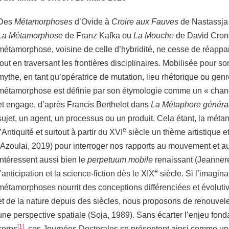
Des
Métamorphoses
d’Ovide à
Croire aux Fauves
de Nastassja 
La Métamorphose
de Franz Kafka ou
La Mouche
de David Crone
métamorphose, voisine de celle d’hybridité, ne cesse de réappara
tout en traversant les frontières disciplinaires. Mobilisée pour s
mythe, en tant qu’opératrice de mutation, lieu rhétorique ou genre 
métamorphose est définie par son étymologie comme un « chan
et engage, d’après Francis Berthelot dans
La Métaphore généra
sujet, un agent, un processus ou un produit. Cela étant, la mét
e
l’Antiquité et surtout à partir du XVI
siècle un thème artistique et
(Azoulai, 2019) pour interroger nos rapports au mouvement et a
intéressent aussi bien le
perpetuum mobile
renaissant (Jeannere
e
l’anticipation et la science-fiction dès le XIX
siècle. Si l’imagina
métamorphoses nourrit des conceptions différenciées et évolutiv
et de la nature depuis des siècles, nous proposons de renouvel
une perspective spatiale (Soja, 1989). Sans écarter l’enjeu fon
[1]
corps
, ces Journées Doctorales se présentent ainsi comme un