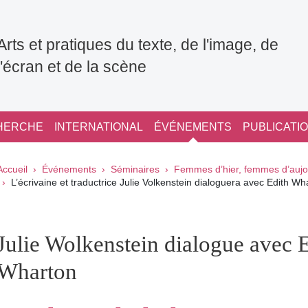
Arts et pratiques du texte, de l'image, de
l'écran et de la scène
HERCHE
INTERNATIONAL
ÉVÉNEMENTS
PUBLICATI
Fil d'Ariane
Accueil
Événements
Séminaires
Femmes d’hier, femmes d’aujo
L’écrivaine et traductrice Julie Volkenstein dialoguera avec Edith Wh
pale Sidebar
Julie Wolkenstein dialogue avec 
Wharton
Partager sur Facebook
Partager sur LinkedIn