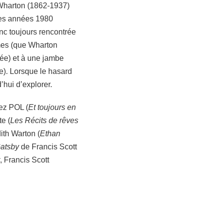
 Wharton (1862-1937)
les années 1980
onc toujours rencontrée
ames (que Wharton
ptée) et à une jambe
e). Lorsque le hasard
d’hui d’explorer.
ez POL (
Et toujours en
te (
Les Récits de rêves
ith Warton (
Ethan
atsby
de Francis Scott
, Francis Scott