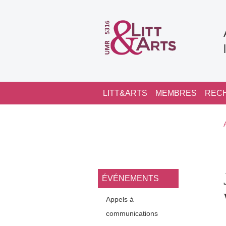
Aller au contenu principal
Navigation principale
LITT&ARTS
MEMBRES
REC
Navigation princi
ÉVÉNEMENTS
Appels à
communications