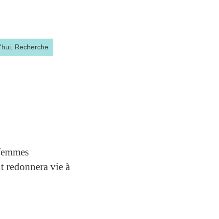
'hui,
Recherche
 femmes
nt redonnera vie à