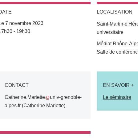
DATE
LOCALISATION
Le 7 novembre 2023
Saint-Martin-d'Hè
Complément date
17h30 - 19h30
universitaire
Complément lieu
Médiat Rhône-Alp
Salle de conféren
CONTACT
EN SAVOIR +
Catherine.Mariette
univ-grenoble-
Le séminaire
alpes.fr
(Catherine Mariette)