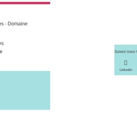
res - Domaine
es
ce
Suivez-nous !
LinkedIn