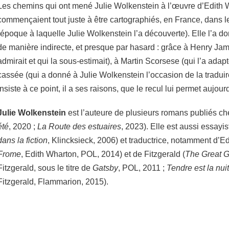
Les chemins qui ont mené Julie Wolkenstein à l’œuvre d’Edith
commençaient tout juste à être cartographiés, en France, dans 
(époque à laquelle Julie Wolkenstein l’a découverte). Elle l’a d
de manière indirecte, et presque par hasard : grâce à Henry J
admirait et qui la sous-estimait), à Martin Scorsese (qui l’a ada
cassée (qui a donné à Julie Wolkenstein l’occasion de la traduir
insiste à ce point, il a ses raisons, que le recul lui permet aujour
Julie Wolkenstein
est l’auteure de plusieurs romans publiés ch
été
, 2020 ;
La Route des estuaires
, 2023). Elle est aussi essayis
dans la fiction
, Klincksieck, 2006) et traductrice, notamment d’Ed
Frome
, Edith Wharton, POL, 2014) et de Fitzgerald (
The Great G
Fitzgerald, sous le titre de
Gatsby
, POL, 2011 ;
Tendre est la nuit
Fitzgerald, Flammarion, 2015).