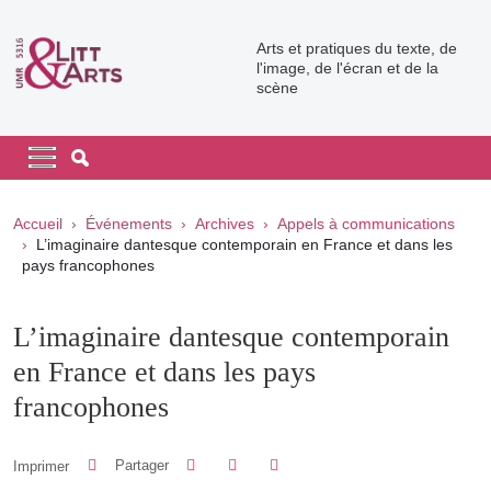
Aller au contenu principal
Arts et pratiques du texte, de
l'image, de l'écran et de la
scène
Navigation principale
Navigation principale mobile
Fil d'Ariane
Accueil
Événements
Archives
Appels à communications
L’imaginaire dantesque contemporain en France et dans les
pays francophones
L’imaginaire dantesque contemporain
en France et dans les pays
francophones
Partager sur Facebook
Partager sur LinkedIn
Imprimer
Partager
Partager l'URL de cette page