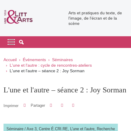
Aller au contenu principal
Arts et pratiques du texte, de
l'image, de l'écran et de la
scène
Navigation principale
Navigation principale mobile
Fil d'Ariane
Accueil
Événements
Séminaires
L'une et l'autre : cycle de rencontres-ateliers
L'une et l'autre – séance 2 : Joy Sorman
L'une et l'autre – séance 2 : Joy Sorman
Partager sur Facebook
Partager sur LinkedIn
Imprimer
Partager
Partager l'URL de cette page
Séminaire
/
Axe 3,
Centre É.CRI.RE,
L'une et l'autre,
Recherche