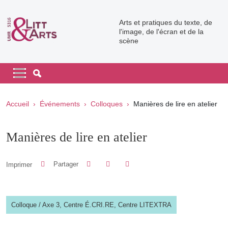
Aller au contenu principal
Arts et pratiques du texte, de
l'image, de l'écran et de la
scène
Navigation principale
Navigation principale mobile
Fil d'Ariane
Accueil
Événements
Colloques
Manières de lire en atelier
Manières de lire en atelier
Partager sur Facebook
Partager sur LinkedIn
Imprimer
Partager
Partager l'URL de cette page
Colloque
/
Axe 3,
Centre É.CRI.RE,
Centre LITEXTRA