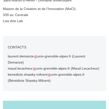
Saint-Martin-d'Hères - Domaine universitaire
Complément lieu
Maison de la Création et de l'Innovation (MaCI)
339 av. Centrale
Live Arts Lab
CONTACTS
laurent.demanze
univ-grenoble-alpes.fr
(Laurent
Demanze)
maud.lecacheur
univ-grenoble-alpes.fr
(Maud Lecacheur)
benedicte.shawky-milcent
univ-grenoble-alpes.fr
(Bénédicte Shawky-Milcent)