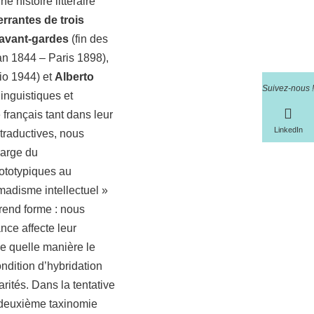
 histoire littéraire
errantes de trois
 avant-gardes
(fin des
an 1844 – Paris 1898),
io 1944) et
Alberto
Suivez-nous !
inguistiques et
 français tant dans leur
LinkedIn
otraductives, nous
large du
prototypiques au
madisme intellectuel »
prend forme : nous
nce affecte leur
 de quelle manière le
ndition d’hybridation
arités. Dans la tentative
e deuxième taxinomie