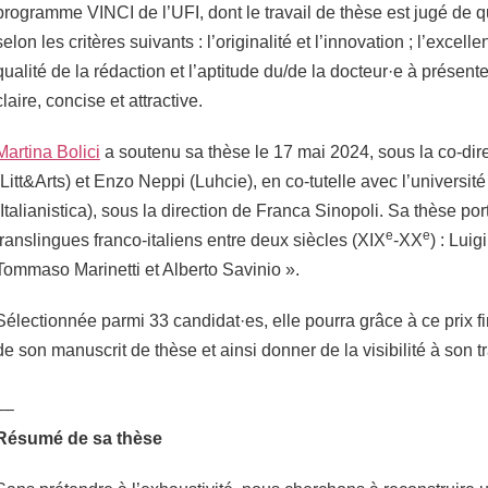
programme VINCI de l’UFI, dont le travail de thèse est jugé de q
selon les critères suivants : l’originalité et l’innovation ; l’excelle
qualité de la rédaction et l’aptitude du/de la docteur·e à présent
claire, concise et attractive.
Martina Bolici
a soutenu sa thèse le 17 mai 2024, sous la co-dir
(Litt&Arts) et Enzo Neppi (Luhcie), en co-tutelle avec l’univers
(Italianistica), sous la direction de Franca Sinopoli. Sa thèse por
e
e
translingues franco-italiens entre deux siècles (XIX
-XX
) : Luig
Tommaso Marinetti et Alberto Savinio ».
Sélectionnée parmi 33 candidat·es, elle pourra grâce à ce prix fi
de son manuscrit de thèse et ainsi donner de la visibilité à son t
––
Résumé de sa thèse