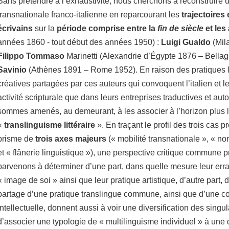
Sans prétendre à l’exhaustivité, nous cherchons à reconstruire une
transnationale franco-italienne en reparcourant les
trajectoires 
écrivains
sur la
période comprise entre la
fin de siècle
et les
années 1860 - tout début des années 1950) :
Luigi Gualdo
(Mil
Filippo Tommaso
Marinetti (Alexandrie d’Égypte 1876 – Bellag
Savinio
(Athènes 1891 – Rome 1952). En raison des pratiques l
créatives partagées par ces auteurs qui convoquent l’italien et le
activité scripturale que dans leurs entreprises traductives et aut
sommes amenés, au demeurant, à les associer à l’horizon plus 
«
translinguisme littéraire
». En traçant le profil des trois cas 
prisme de
trois axes majeurs
(« mobilité transnationale », « no
et « flânerie linguistique »), une perspective critique commune 
parvenons à déterminer d’une part, dans quelle mesure leur erra
« image de soi » ainsi que leur pratique artistique, d’autre part,
partage d’une pratique translingue commune, ainsi que d’une co
intellectuelle, donnent aussi à voir une diversification des singul
d’associer une typologie de « multilinguisme individuel » à un