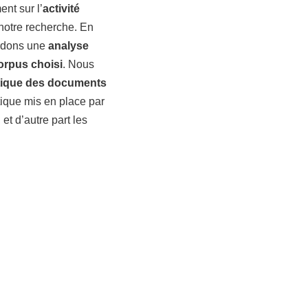
nt sur l’
activité
 notre recherche. En
ordons une
analyse
corpus choisi
. Nous
tique des documents
tique mis en place par
et d’autre part les