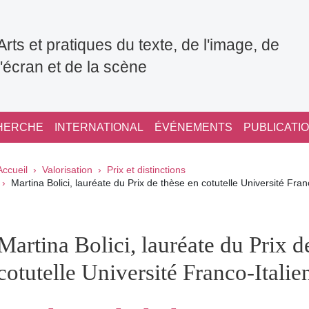
Arts et pratiques du texte, de l'image, de
l'écran et de la scène
HERCHE
INTERNATIONAL
ÉVÉNEMENTS
PUBLICATI
Fil d'Ariane
Accueil
Valorisation
Prix et distinctions
Martina Bolici, lauréate du Prix de thèse en cotutelle Université Fra
pale Sidebar
Martina Bolici, lauréate du Prix d
cotutelle Université Franco-Itali
Partager sur Facebook
Partager sur LinkedIn