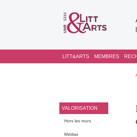
Aller au contenu principal
Navigation principale
LITT&ARTS
MEMBRES
REC
Navigation princi
VALORISATION
Hors les murs
Médias