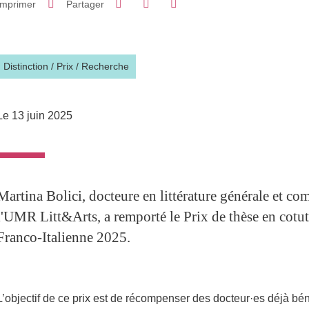
Imprimer
Partager
Partager l'URL de cette page
Distinction / Prix
/
Recherche
Le 13 juin 2025
Martina Bolici, docteure en littérature générale et co
l'UMR Litt&Arts, a remporté le Prix de thèse en cotut
Franco-Italienne 2025.
L’objectif de ce prix est de récompenser des docteur·es déjà bén