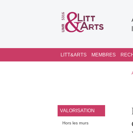
Aller au contenu principal
Navigation principale
LITT&ARTS
MEMBRES
REC
Navigation princi
VALORISATION
Hors les murs