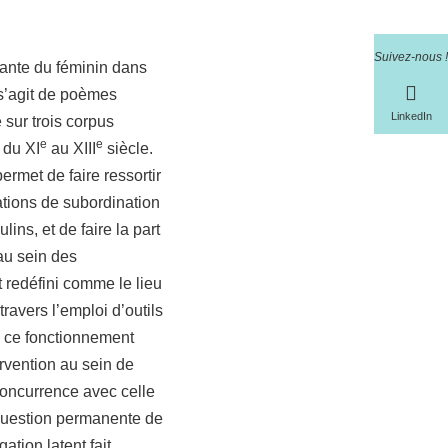
Suivez-nous !
rtante du féminin dans
s’agit de poèmes
LinkedIn
 sur trois corpus
e
e
 du XI
au XIII
siècle.
rmet de faire ressortir
ations de subordination
ns, et de faire la part
au sein des
 redéfini comme le lieu
travers l’emploi d’outils
e ce fonctionnement
rvention au sein de
concurrence avec celle
question permanente de
ation latent fait