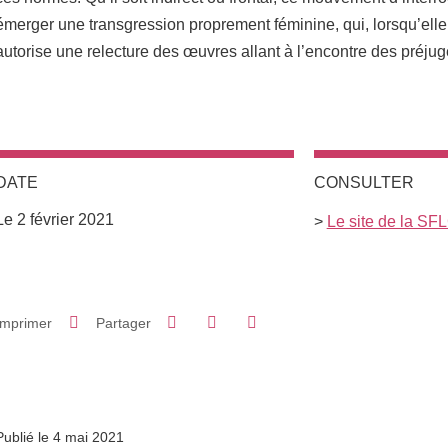
émerger une transgression proprement féminine, qui, lorsqu’elle
autorise une relecture des œuvres allant à l’encontre des préjug
DATE
CONSULTER
Le 2 février 2021
>
Le site de la SF
Partager sur Facebook
Partager sur LinkedIn
Imprimer
Partager
Partager l'URL de cette page
Publié le 4 mai 2021