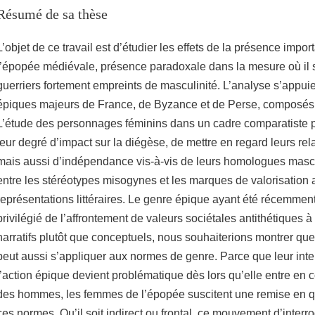
Résumé de sa thèse
L’objet de ce travail est d’étudier les effets de la présence impo
l’épopée médiévale, présence paradoxale dans la mesure où il 
guerriers fortement empreints de masculinité. L’analyse s’appuie
épiques majeurs de France, de Byzance et de Perse, composés
L’étude des personnages féminins dans un cadre comparatiste pe
leur degré d’impact sur la diégèse, de mettre en regard leurs rel
mais aussi d’indépendance vis-à-vis de leurs homologues masculi
entre les stéréotypes misogynes et les marques de valorisation 
représentations littéraires. Le genre épique ayant été récemment
privilégié de l’affrontement de valeurs sociétales antithétiques à 
narratifs plutôt que conceptuels, nous souhaiterions montrer qu
peut aussi s’appliquer aux normes de genre. Parce que leur inte
l’action épique devient problématique dès lors qu’elle entre en 
des hommes, les femmes de l’épopée suscitent une remise en 
ces normes. Qu’il soit indirect ou frontal, ce mouvement d’interrog