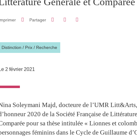
Littérature Générale et Comparée
Partager sur Facebook
Partager sur LinkedIn
Imprimer
Partager
Partager l'URL de cette page
Distinction / Prix
/
Recherche
Le 2 février 2021
Nina Soleymani Majd, docteure de l’UMR Litt&Arts, 
d’honneur 2020 de la Société Française de Littérature
Comparée pour sa thèse intitulée « Lionnes et colombe
personnages féminins dans le Cycle de Guillaume d’O