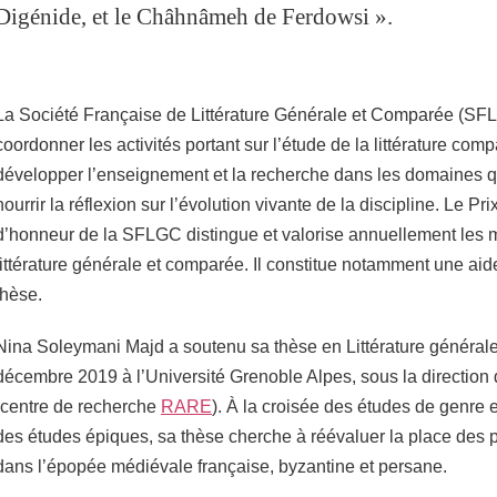
Digénide, et le Châhnâmeh de Ferdowsi ».
La Société Française de Littérature Générale et Comparée (SF
coordonner les activités portant sur l’étude de la littérature com
développer l’enseignement et la recherche dans les domaines qu
nourrir la réflexion sur l’évolution vivante de la discipline. Le Pri
d’honneur de la SFLGC distingue et valorise annuellement les 
littérature générale et comparée. Il constitue notamment une aide
thèse.
Nina Soleymani Majd a soutenu sa thèse en Littérature général
décembre 2019 à l’Université Grenoble Alpes, sous la direction
(centre de recherche
RARE
). À la croisée des études de genre 
des études épiques, sa thèse cherche à réévaluer la place des
dans l’épopée médiévale française, byzantine et persane.