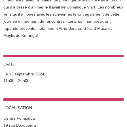
chercheurs, avec l'ambition de prolonger le souci de transmission
qui n’a cessé d’animer le travail de Dominique Viart. Les nombreux
liens qu’il a noués avec les écrivain·es feront également de cette
journée un moment de rencontres littéraires : nombreux ont
répondu présents, notamment Arno Bertina, Gérard Macé et
Maylis de Kérangal.
DATE
Le 13 septembre 2024
Complément date
11h30 - 20h00
LOCALISATION
Complément lieu
Centre Pompidou
19 rue Beaubourg