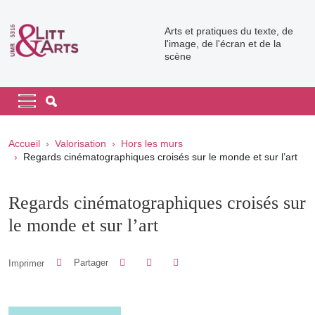
Aller au contenu principal
Arts et pratiques du texte, de
l'image, de l'écran et de la
scène
Navigation principale
Navigation principale mobile
Fil d'Ariane
Accueil
Valorisation
Hors les murs
Regards cinématographiques croisés sur le monde et sur l’art
Regards cinématographiques croisés sur
le monde et sur l’art
Partager sur Facebook
Partager sur LinkedIn
Imprimer
Partager
Partager l'URL de cette page