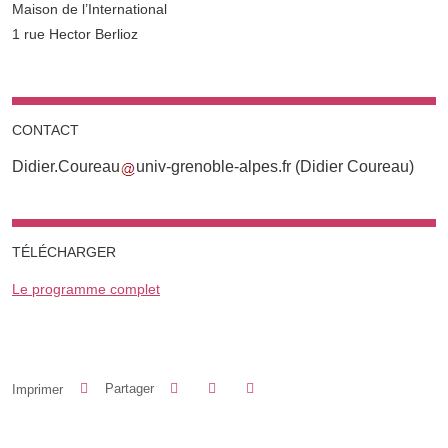
Complément lieu
Maison de l’International
1 rue Hector Berlioz
CONTACT
Didier.Coureau
univ-grenoble-alpes.fr
(Didier Coureau)
TÉLÉCHARGER
Le programme complet
Partager sur Facebook
Partager sur LinkedIn
Imprimer
Partager
Partager l'URL de cette page