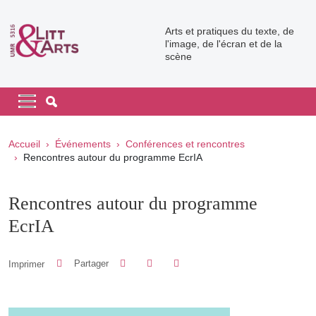
Aller au contenu principal
Arts et pratiques du texte, de
l'image, de l'écran et de la
scène
Navigation principale
Navigation principale mobile
Fil d'Ariane
Accueil
Événements
Conférences et rencontres
Rencontres autour du programme EcrIA
Rencontres autour du programme
EcrIA
Partager sur Facebook
Partager sur LinkedIn
Imprimer
Partager
Partager l'URL de cette page