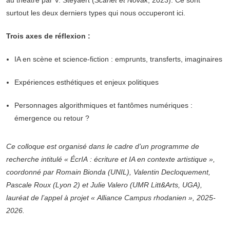
au théâtre par V. Steyaert (
Scarlet et Novak
, 2023). Ce sont
surtout les deux derniers types qui nous occuperont ici.
Trois axes de réflexion :
IA en scène et science-fiction : emprunts, transferts, imaginaires
Expériences esthétiques et enjeux politiques
Personnages algorithmiques et fantômes numériques :
émergence ou retour ?
Ce colloque est organisé dans le cadre d’un programme de
recherche intitulé « ÉcrIA : écriture et IA en contexte artistique »,
coordonné par Romain Bionda (UNIL), Valentin Decloquement,
Pascale Roux (Lyon 2) et Julie Valero (UMR Litt&Arts, UGA),
lauréat de l’appel à projet « Alliance Campus rhodanien », 2025-
2026.