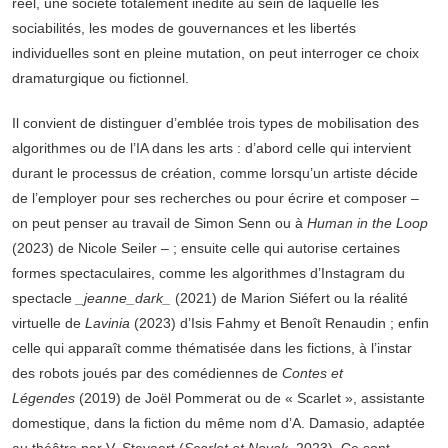
réel, une société totalement inédite au sein de laquelle les
sociabilités, les modes de gouvernances et les libertés
individuelles sont en pleine mutation, on peut interroger ce choix
dramaturgique ou fictionnel.
Il convient de distinguer d’emblée trois types de mobilisation des
algorithmes ou de l’IA dans les arts : d’abord celle qui intervient
durant le processus de création, comme lorsqu’un artiste décide
de l’employer pour ses recherches ou pour écrire et composer –
on peut penser au travail de Simon Senn ou à
Human in the Loop
(2023) de Nicole Seiler – ; ensuite celle qui autorise certaines
formes spectaculaires, comme les algorithmes d’Instagram du
spectacle
_jeanne_dark_
(2021) de Marion Siéfert ou la réalité
virtuelle de
Lavinia
(2023) d’Isis Fahmy et Benoît Renaudin ; enfin
celle qui apparaît comme thématisée dans les fictions, à l’instar
des robots joués par des comédiennes de
Contes et
Légendes
(2019) de Joël Pommerat ou de « Scarlet », assistante
domestique, dans la fiction du même nom d’A. Damasio, adaptée