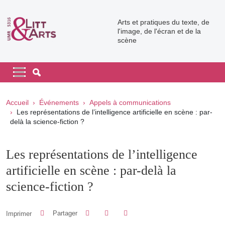
Aller au contenu principal
Arts et pratiques du texte, de
l'image, de l'écran et de la
scène
Navigation principale
Navigation principale mobile
Fil d'Ariane
Accueil
Événements
Appels à communications
Les représentations de l’intelligence artificielle en scène : par-
delà la science-fiction ?
Les représentations de l’intelligence
artificielle en scène : par-delà la
science-fiction ?
Partager sur Facebook
Partager sur LinkedIn
Imprimer
Partager
Partager l'URL de cette page