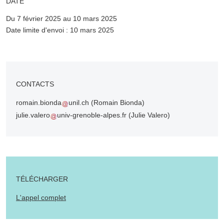
DATE
Du 7 février 2025 au 10 mars 2025
Complément date
Date limite d'envoi : 10 mars 2025
CONTACTS
romain.bionda
unil.ch
(Romain Bionda)
julie.valero
univ-grenoble-alpes.fr
(Julie Valero)
TÉLÉCHARGER
L'appel complet