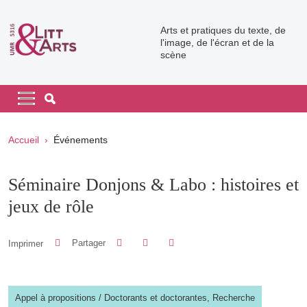
Aller au contenu principal
Arts et pratiques du texte, de
l'image, de l'écran et de la
scène
Navigation principale
Navigation principale mobile
Fil d'Ariane
Accueil
Événements
Séminaire Donjons & Labo : histoires et
jeux de rôle
Partager sur Facebook
Partager sur LinkedIn
Imprimer
Partager
Partager l'URL de cette page
Appel à propositions
/
Doctorants et doctorantes,
Recherche