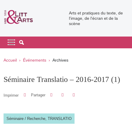
Aller au contenu principal
Arts et pratiques du texte, de
l'image, de l'écran et de la
scène
Navigation principale
Navigation principale mobile
Fil d'Ariane
Accueil
Événements
Archives
Séminaire Translatio – 2016-2017 (1)
Partager sur Facebook
Partager sur LinkedIn
Imprimer
Partager
Partager l'URL de cette page
Séminaire
/
Recherche,
TRANSLATIO