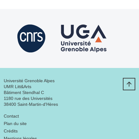
Université Grenoble Alpes
UMR Litt&Arts
Bâtiment Stendhal C
1180 rue des Universités
38400 Saint-Martin-d'Hères
Menu footer
Contact
Plan du site
Crédits
Mentions légales