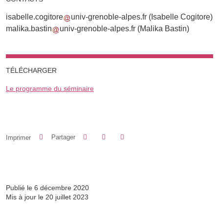
isabelle.cogitore
univ-grenoble-alpes.fr
(Isabelle Cogitore)
malika.bastin
univ-grenoble-alpes.fr
(Malika Bastin)
TÉLÉCHARGER
Le programme du séminaire
Partager sur Facebook
Partager sur LinkedIn
Imprimer
Partager
Partager l'URL de cette page
Publié le 6 décembre 2020
Mis à jour le 20 juillet 2023