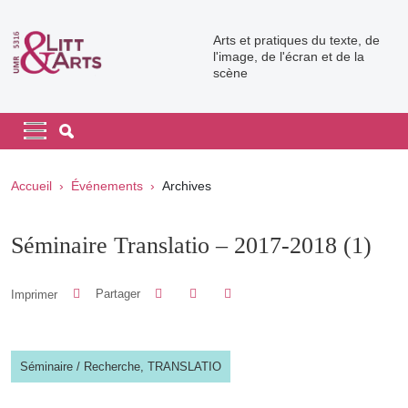
Aller au contenu principal
Arts et pratiques du texte, de
l'image, de l'écran et de la
scène
Navigation principale
Navigation principale mobile
Fil d'Ariane
Accueil
Événements
Archives
Séminaire Translatio – 2017-2018 (1)
Partager sur Facebook
Partager sur LinkedIn
Imprimer
Partager
Partager l'URL de cette page
Séminaire
/
Recherche,
TRANSLATIO