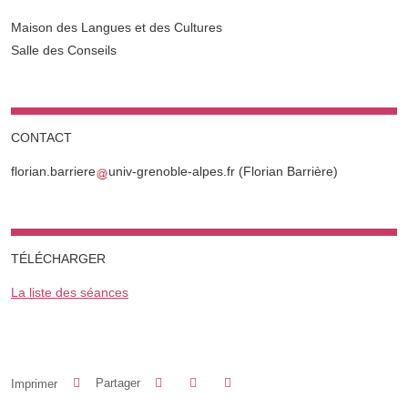
Complément lieu
Maison des Langues et des Cultures
Salle des Conseils
CONTACT
florian.barriere
univ-grenoble-alpes.fr
(Florian Barrière)
TÉLÉCHARGER
La liste des séances
Partager sur Facebook
Partager sur LinkedIn
Imprimer
Partager
Partager l'URL de cette page