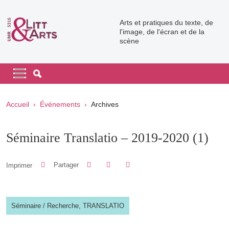
Aller au contenu principal
Arts et pratiques du texte, de
l'image, de l'écran et de la
scène
Navigation principale
Navigation principale mobile
Fil d'Ariane
Accueil
Événements
Archives
Séminaire Translatio – 2019-2020 (1)
Partager sur Facebook
Partager sur LinkedIn
Imprimer
Partager
Partager l'URL de cette page
Séminaire
/
Recherche,
TRANSLATIO