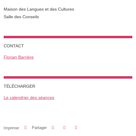
Complément lieu
Maison des Langues et des Cultures
Salle des Conseils
CONTACT
Florian Barrière
TÉLÉCHARGER
Le calendrier des séances
Partager sur Facebook
Partager sur LinkedIn
Imprimer
Partager
Partager l'URL de cette page