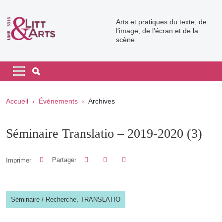
Aller au contenu principal
Arts et pratiques du texte, de
l'image, de l'écran et de la
scène
Navigation principale
Navigation principale mobile
Fil d'Ariane
Accueil
Événements
Archives
Séminaire Translatio – 2019-2020 (3)
Partager sur Facebook
Partager sur LinkedIn
Imprimer
Partager
Partager l'URL de cette page
Séminaire
/
Recherche,
TRANSLATIO