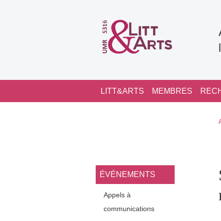
Aller au contenu principal
Navigation principale
LITT&ARTS
MEMBRES
REC
Navigation princi
ÉVÉNEMENTS
Appels à
communications