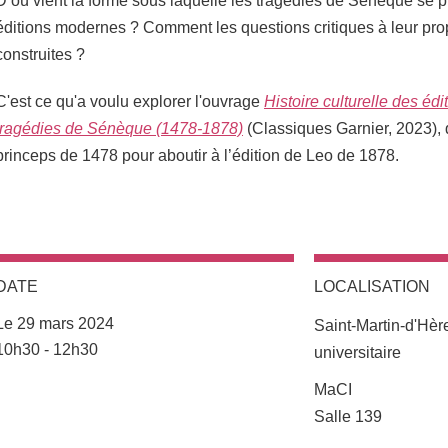
D’où vient la forme sous laquelle les tragédies de Sénèque se 
éditions modernes ? Comment les questions critiques à leur prop
construites ?
C'est ce qu'a voulu explorer l'ouvrage
Histoire culturelle des édi
tragédies de Sénèque (1478-1878)
(Classiques Garnier, 2023), qu
princeps de 1478 pour aboutir à l’édition de Leo de 1878.
DATE
LOCALISATION
Le 29 mars 2024
Saint-Martin-d'Hè
Complément date
10h30 - 12h30
universitaire
Complément lieu
MaCI
Salle 139