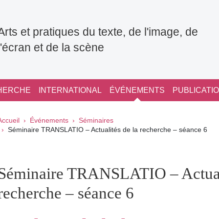
Arts et pratiques du texte, de l'image, de
l'écran et de la scène
HERCHE
INTERNATIONAL
ÉVÉNEMENTS
PUBLICATI
Fil d'Ariane
Accueil
Événements
Séminaires
Séminaire TRANSLATIO – Actualités de la recherche – séance 6
pale Sidebar
Séminaire TRANSLATIO – Actuali
recherche – séance 6
Partager sur Facebook
Partager sur LinkedIn