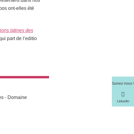
présentent dans nos
os ont-elles été
tions latines des
i part de l’editio
Suivez-nous !
res - Domaine
LinkedIn