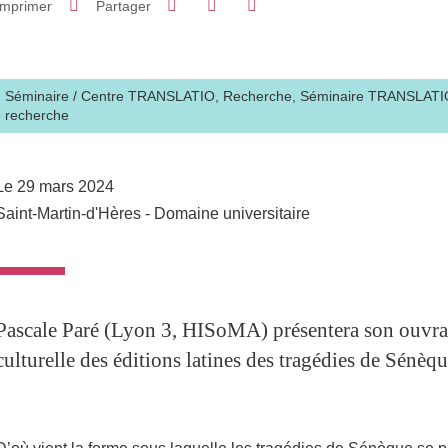
Imprimer
Partager
Partager l'URL de cette page
Séminaire
/
Centre TRANSLATIO,
Recherche,
Séminaire TRANSLATIO 
recherche
Le 29 mars 2024
Saint-Martin-d'Hères - Domaine universitaire
Pascale Paré (Lyon 3, HISoMA) présentera son ouvra
culturelle des éditions latines des tragédies de Sénè