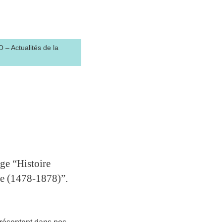
– Actualités de la
ge “Histoire
que (1478-1878)”.