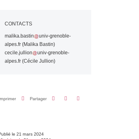
CONTACTS
malika.bastin
univ-grenoble-
alpes.fr
(Malika Bastin)
cecile.jullion
univ-grenoble-
alpes.fr
(Cécile Jullion)
Partager sur Facebook
Partager sur LinkedIn
Imprimer
Partager
Partager l'URL de cette page
Publié le 21 mars 2024