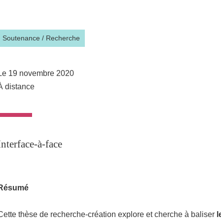
Partager l'URL de cette page
Soutenance
/
Recherche
Le 19 novembre 2020
À distance
Interface-à-face
Résumé
Cette thèse de recherche-création explore et cherche à baliser
l