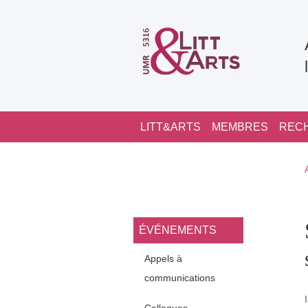
Aller au contenu principal
Navigation principale
LITT&ARTS
MEMBRES
REC
Navigation princi
ÉVÉNEMENTS
Appels à
communications