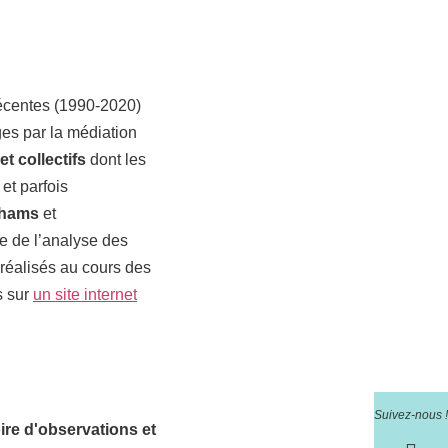
récentes (1990-2020)
ges par la médiation
et collectifs
dont les
 et parfois
ahams
et
re de l’analyse des
 réalisés au cours des
s sur
un site internet
Suivez-nous !
ire d'observations et