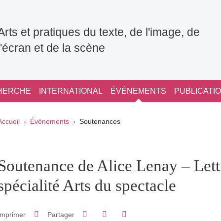
Arts et pratiques du texte, de l'image, de
l'écran et de la scène
HERCHE
INTERNATIONAL
ÉVÉNEMENTS
PUBLICATI
Fil d'Ariane
Accueil
Événements
Soutenances
pale Sidebar
Soutenance de Alice Lenay – Lettr
spécialité Arts du spectacle
Partager sur Facebook
Partager sur LinkedIn
Imprimer
Partager