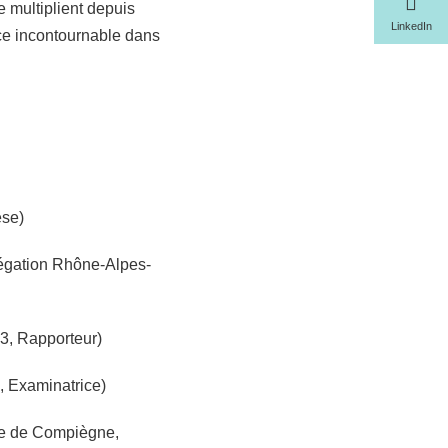
se multiplient depuis
LinkedIn
ce incontournable dans
èse)
égation Rhône-Alpes-
3, Rapporteur)
, Examinatrice)
e de Compiègne,