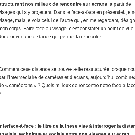
structurent nos milieux de rencontre sur écrans
, à partir de
visages qui s’y projettent. Dans le face-à-face en présentiel, je
visage, mais je vois celui de l’autre qui, en me regardant, désig
mon corps. Faire face au visage, c'est constater un point de vue 
donc ouvrir une distance qui permet la rencontre.
Comment cette distance se trouve-t-elle restructurée lorsque no
par l’intermédiaire de caméras et d’écrans, aujourd’hui combiné
de « camécrans » ? Quels milieux de rencontre notre face-à-face 
?
Interface-à-face : le titre de la thèse vise à interroger la dis
spatiale, technique et sociale entre nos visages sur écran.