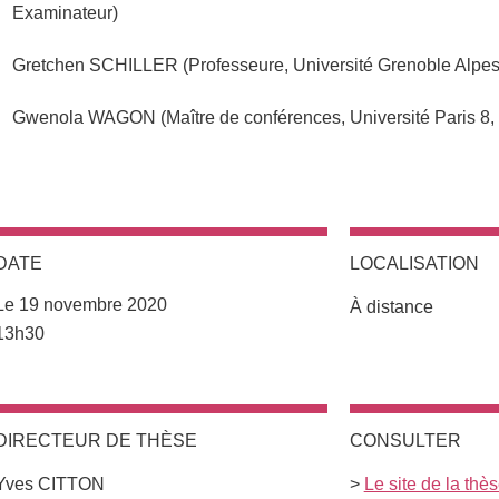
Examinateur)
Gretchen SCHILLER (Professeure, Université Grenoble Alpes
Gwenola WAGON (Maître de conférences, Université Paris 8,
DATE
LOCALISATION
Le 19 novembre 2020
À distance
Complément date
13h30
DIRECTEUR DE THÈSE
CONSULTER
Yves CITTON
>
Le site de la thè