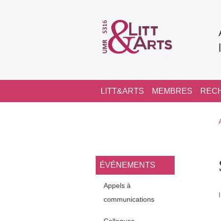
Aller au contenu principal
Navigation principale
LITT&ARTS
MEMBRES
REC
Navigation princi
ÉVÉNEMENTS
Appels à
communications