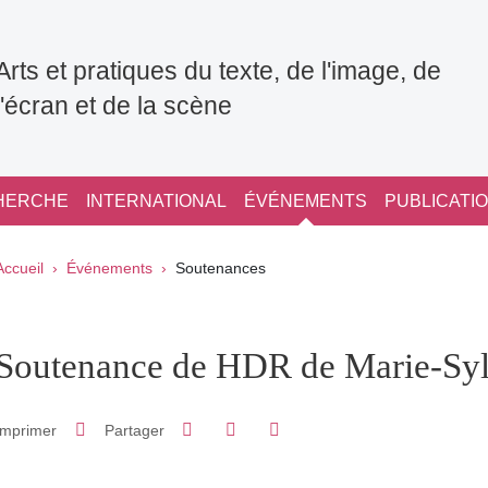
Arts et pratiques du texte, de l'image, de
l'écran et de la scène
HERCHE
INTERNATIONAL
ÉVÉNEMENTS
PUBLICATI
Fil d'Ariane
Accueil
Événements
Soutenances
pale Sidebar
Soutenance de HDR de Marie-Syl
Partager sur Facebook
Partager sur LinkedIn
Imprimer
Partager
Partager l'URL de cette page