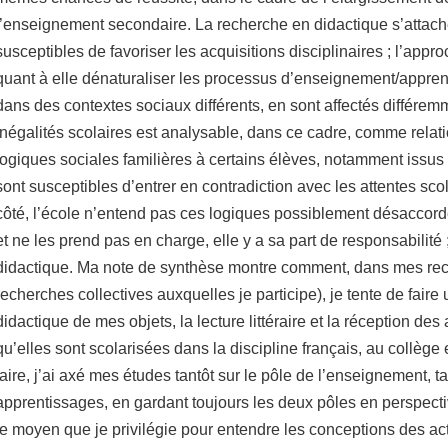
l’enseignement secondaire. La recherche en didactique s’attach
susceptibles de favoriser les acquisitions disciplinaires ; l’appr
quant à elle dénaturaliser les processus d’enseignement/appren
dans des contextes sociaux différents, en sont affectés différem
inégalités scolaires est analysable, dans ce cadre, comme relatio
logiques sociales familières à certains élèves, notamment issus
sont susceptibles d’entrer en contradiction avec les attentes scol
côté, l’école n’entend pas ces logiques possiblement désaccord
et ne les prend pas en charge, elle y a sa part de responsabilité 
didactique. Ma note de synthèse montre comment, dans mes rec
recherches collectives auxquelles je participe), je tente de fair
didactique de mes objets, la lecture littéraire et la réception des a
qu’elles sont scolarisées dans la discipline français, au collège 
faire, j’ai axé mes études tantôt sur le pôle de l’enseignement, ta
apprentissages, en gardant toujours les deux pôles en perspecti
le moyen que je privilégie pour entendre les conceptions des ac