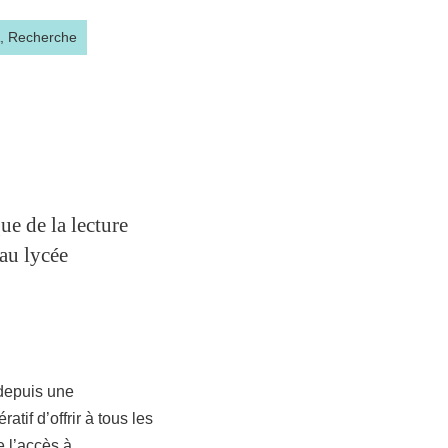
A,
Recherche
ue de la lecture
 au lycée
 depuis une
tif d’offrir à tous les
 l’accès à