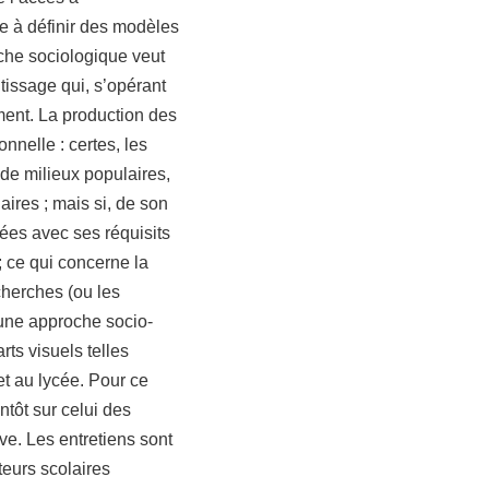
e à définir des modèles
oche sociologique veut
tissage qui, s’opérant
ment. La production des
nnelle : certes, les
 de milieux populaires,
aires ; mais si, de son
ées avec ses réquisits
; ce qui concerne la
herches (ou les
e une approche socio-
rts visuels telles
et au lycée. Pour ce
ntôt sur celui des
ve. Les entretiens sont
teurs scolaires