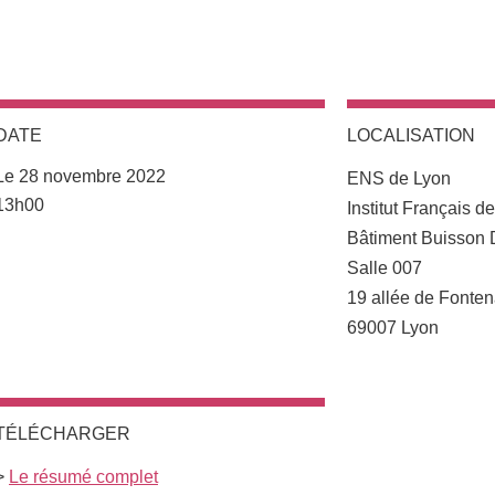
DATE
LOCALISATION
Complément lieu
Le 28 novembre 2022
ENS de Lyon
Complément date
13h00
Institut Français d
Bâtiment Buisson 
Salle 007
19 allée de Fonte
69007 Lyon
TÉLÉCHARGER
>
Le résumé complet