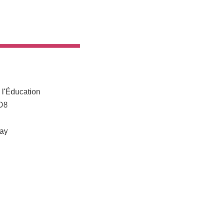
e l'Éducation
D8
nay