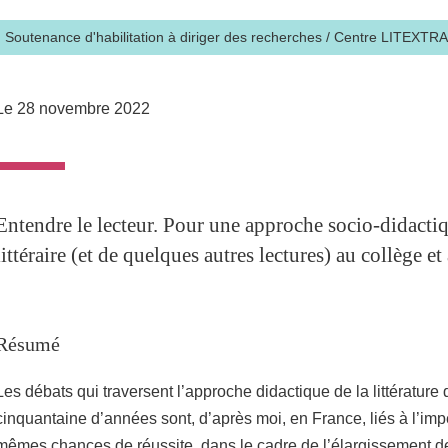
Soutenance d'habilitation à diriger des recherches
/
Centre LITEXTR
Le 28 novembre 2022
Entendre le lecteur. Pour une approche socio-didactiq
littéraire (et de quelques autres lectures) au collège et
Résumé
Les débats qui traversent l’approche didactique de la littérature
cinquantaine d’années sont, d’après moi, en France, liés à l’impéra
mêmes chances de réussite, dans le cadre de l’élargissement de