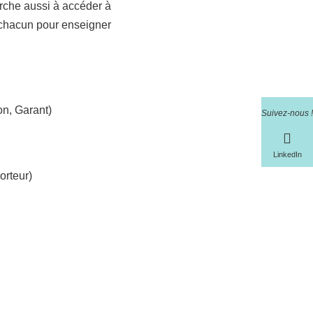
erche aussi à accéder à
e chacun pour enseigner
n, Garant)
Suivez-nous !
LinkedIn
orteur)