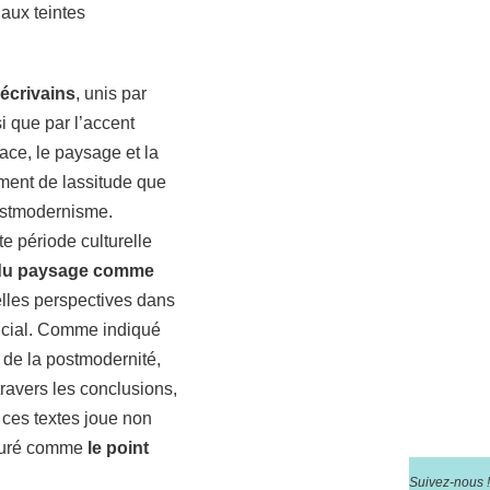
 aux teintes
écrivains
, unis par
si que par l’accent
ace, le paysage et la
iment de lassitude que
postmodernisme.
e période culturelle
 du paysage comme
elles perspectives dans
rucial. Comme indiqué
 de la postmodernité,
 travers les conclusions,
ces textes joue non
figuré comme
le point
Suivez-nous !