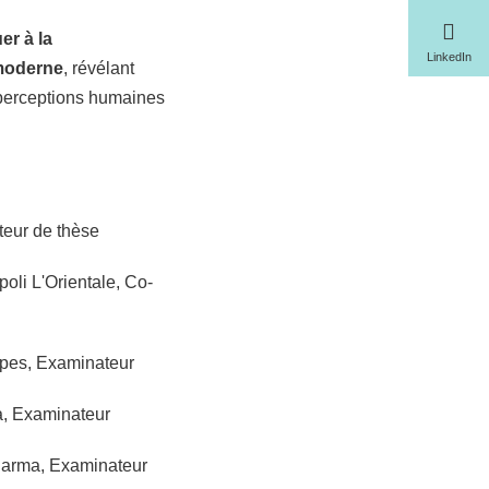
er à la
LinkedIn
tmoderne
, révélant
 perceptions humaines
teur de thèse
oli L'Orientale, Co-
lpes, Examinateur
a, Examinateur
 Parma, Examinateur