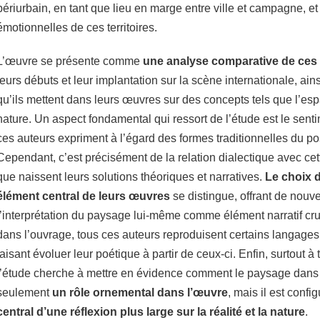
périurbain, en tant que lieu en marge entre ville et campagne, et
émotionnelles de ces territoires.
L’œuvre se présente comme
une analyse comparative de ces 
leurs débuts et leur implantation sur la scène internationale, ain
qu’ils mettent dans leurs œuvres sur des concepts tels que l’esp
nature. Un aspect fondamental qui ressort de l’étude est le sent
ces auteurs expriment à l’égard des formes traditionnelles du 
Cependant, c’est précisément de la relation dialectique avec cett
que naissent leurs solutions théoriques et narratives.
Le choix
élément central de leurs œuvres
se distingue, offrant de nouv
l’interprétation du paysage lui-même comme élément narratif c
dans l’ouvrage, tous ces auteurs reproduisent certains langages
faisant évoluer leur poétique à partir de ceux-ci. Enfin, surtout à
l’étude cherche à mettre en évidence comment le paysage dans 
seulement
un rôle ornemental dans l’œuvre
, mais il est con
central d’une réflexion plus large sur la réalité et la nature
.