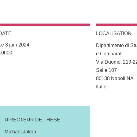
DATE
LOCALISATION
Complément lieu
Le 3 juin 2024
Dipartimento di Stud
Complément date
10h00
e Comparati
Via Duomo, 219-2
Salle 107
80138 Napoli NA
Italie
DIRECTEUR DE THÈSE
Michael Jakob