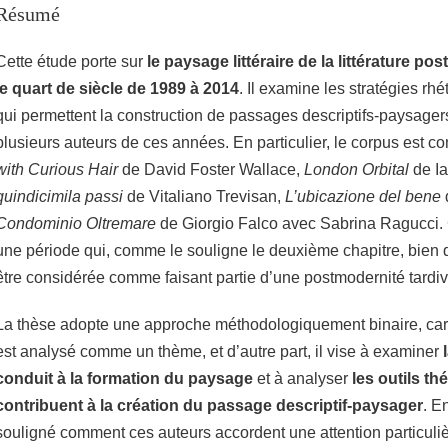
Résumé
Cette étude porte sur
le paysage littéraire de la littérature p
le quart de siècle de 1989 à 2014
. Il examine les stratégies rh
qui permettent la construction de passages descriptifs-paysage
plusieurs auteurs de ces années. En particulier, le corpus est
with Curious Hair
de David Foster Wallace,
London Orbital
de Ia
quindicimila passi
de Vitaliano Trevisan,
L’ubicazione del bene
Condominio Oltremare
de Giorgio Falco avec Sabrina Ragucci. 
une période qui, comme le souligne le deuxième chapitre, bien q
être considérée comme faisant partie d’une postmodernité tardiv
La thèse adopte une approche méthodologiquement binaire, car 
est analysé comme un thème, et d’autre part, il vise à examiner
conduit à la formation du paysage
et à analyser
les outils th
contribuent à la création du passage descriptif-paysager
. En
souligné comment ces auteurs accordent une attention particul