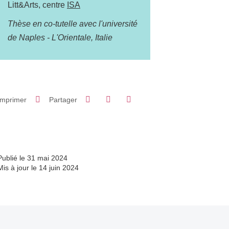
Litt&Arts, centre
ISA
Thèse en co-tutelle avec l'université
de Naples - L'Orientale, Italie
Partager sur Facebook
Partager sur LinkedIn
Imprimer
Partager
Partager l'URL de cette page
Publié le 31 mai 2024
Mis à jour le 14 juin 2024