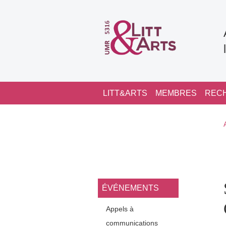
Aller au contenu principal
Navigation principale
LITT&ARTS
MEMBRES
REC
Navigation princi
ÉVÉNEMENTS
Appels à
communications