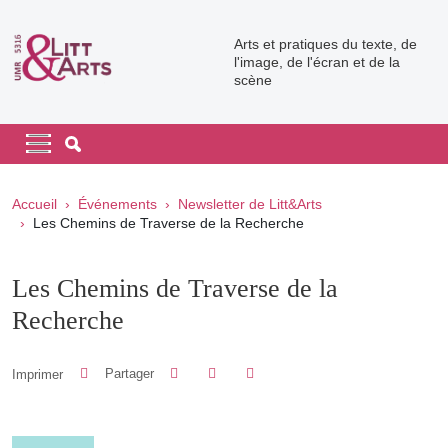
Aller au contenu principal
Arts et pratiques du texte, de
l'image, de l'écran et de la
scène
Navigation principale
Navigation principale mobile
Fil d'Ariane
Accueil
Événements
Newsletter de Litt&Arts
Les Chemins de Traverse de la Recherche
Les Chemins de Traverse de la
Recherche
Partager sur Facebook
Partager sur LinkedIn
Imprimer
Partager
Partager l'URL de cette page