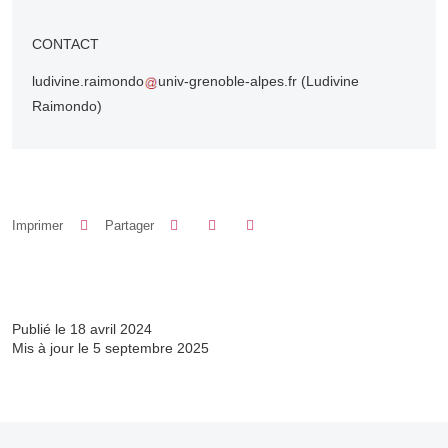
CONTACT
ludivine.raimondo
univ-grenoble-alpes.fr
(Ludivine
Raimondo)
Partager sur Facebook
Partager sur LinkedIn
Imprimer
Partager
Partager l'URL de cette page
Publié le 18 avril 2024
Mis à jour le 5 septembre 2025