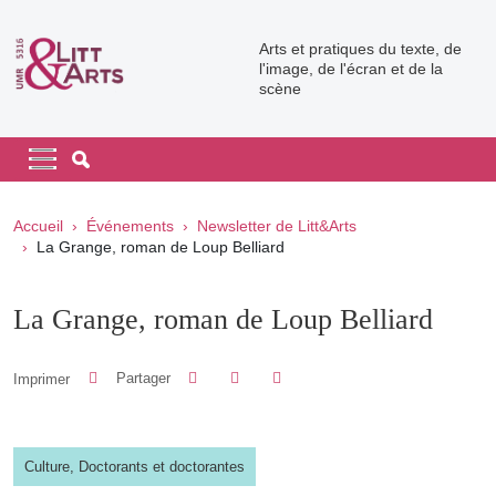
Aller au contenu principal
Arts et pratiques du texte, de
l'image, de l'écran et de la
scène
Navigation principale
Navigation principale mobile
Fil d'Ariane
Accueil
Événements
Newsletter de Litt&Arts
La Grange, roman de Loup Belliard
La Grange, roman de Loup Belliard
Partager sur Facebook
Partager sur LinkedIn
Imprimer
Partager
Partager l'URL de cette page
Culture,
Doctorants et doctorantes