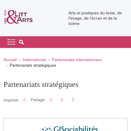
Aller au contenu principal
Arts et pratiques du texte, de
l'image, de l'écran et de la
scène
Navigation principale
Navigation principale mobile
Fil d'Ariane
Accueil
International
Partenariats internationaux
Partenariats stratégiques
Partenariats stratégiques
Partager sur Facebook
Partager sur LinkedIn
Imprimer
Partager
Partager l'URL de cette page