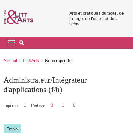
Aller au contenu principal
Arts et pratiques du texte, de
l'image, de l'écran et de la
scène
Navigation principale
Navigation principale mobile
Fil d'Ariane
Accueil
Litt&Arts
Nous rejoindre
Administrateur/Intégrateur
d'applications (f/h)
Partager sur Facebook
Partager sur LinkedIn
Imprimer
Partager
Partager l'URL de cette page
Emploi