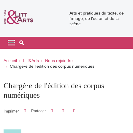
Aller au contenu principal
Arts et pratiques du texte, de
l'image, de l'écran et de la
scène
Navigation principale
Navigation principale mobile
Fil d'Ariane
Accueil
Litt&Arts
Nous rejoindre
Chargé·e de l'édition des corpus numériques
Chargé·e de l'édition des corpus
numériques
Partager sur Facebook
Partager sur LinkedIn
Imprimer
Partager
Partager l'URL de cette page