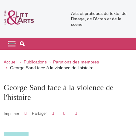
Aller au contenu principal
Arts et pratiques du texte, de
l'image, de l'écran et de la
scène
Navigation principale
Navigation principale mobile
Fil d'Ariane
Accueil
Publications
Parutions des membres
George Sand face à la violence de l'histoire
George Sand face à la violence de
l'histoire
Partager sur Facebook
Partager sur LinkedIn
Imprimer
Partager
Partager l'URL de cette page