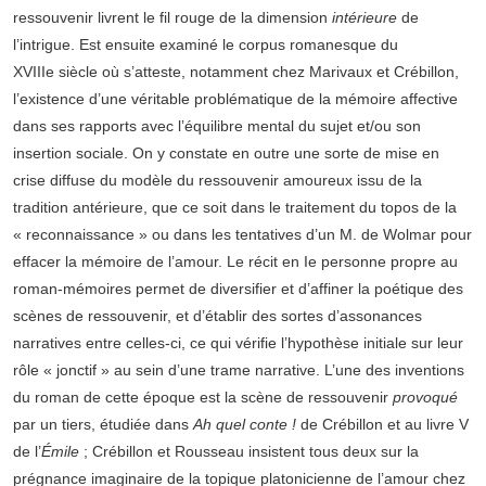
ressouvenir livrent le fil rouge de la dimension
intérieure
de
l’intrigue. Est ensuite examiné le corpus romanesque du
XVIIIe siècle où s’atteste, notamment chez Marivaux et Crébillon,
l’existence d’une véritable problématique de la mémoire affective
dans ses rapports avec l’équilibre mental du sujet et/ou son
insertion sociale. On y constate en outre une sorte de mise en
crise diffuse du modèle du ressouvenir amoureux issu de la
tradition antérieure, que ce soit dans le traitement du topos de la
« reconnaissance » ou dans les tentatives d’un M. de Wolmar pour
effacer la mémoire de l’amour. Le récit en Ie personne propre au
roman-mémoires permet de diversifier et d’affiner la poétique des
scènes de ressouvenir, et d’établir des sortes d’assonances
narratives entre celles-ci, ce qui vérifie l’hypothèse initiale sur leur
rôle « jonctif » au sein d’une trame narrative. L’une des inventions
du roman de cette époque est la scène de ressouvenir
provoqué
par un tiers, étudiée dans
Ah quel conte !
de Crébillon et au livre V
de l’
Émile
; Crébillon et Rousseau insistent tous deux sur la
prégnance imaginaire de la topique platonicienne de l’amour chez