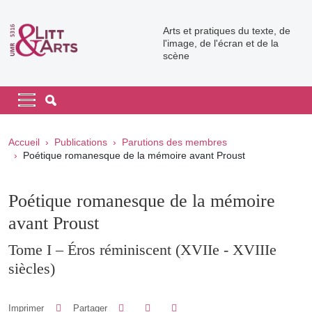
Aller au contenu principal
Arts et pratiques du texte, de
l'image, de l'écran et de la
scène
Navigation principale
Navigation principale mobile
Fil d'Ariane
Accueil
Publications
Parutions des membres
Poétique romanesque de la mémoire avant Proust
Poétique romanesque de la mémoire
avant Proust
Tome I – Éros réminiscent (XVIIe - XVIIIe
siècles)
Partager sur Facebook
Partager sur LinkedIn
Imprimer
Partager