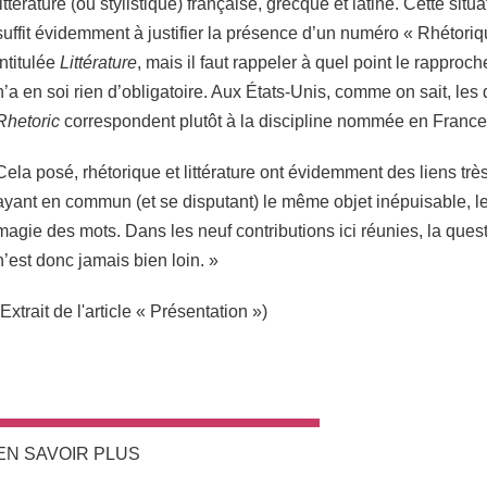
littérature (ou stylistique) française, grecque et latine. Cette situa
suffit évidemment à justifier la présence d’un numéro « Rhétori
intitulée
Littérature
, mais il faut rappeler à quel point le rappro
n’a en soi rien d’obligatoire. Aux États-Unis, comme on sait, le
Rhetoric
correspondent plutôt à la discipline nommée en Franc
Cela posé, rhétorique et littérature ont évidemment des liens trè
ayant en commun (et se disputant) le même objet inépuisable, le 
magie des mots. Dans les neuf contributions ici réunies, la questi
n’est donc jamais bien loin. »
(Extrait de l'article « Présentation »)
EN SAVOIR PLUS