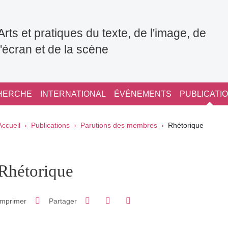
Arts et pratiques du texte, de l'image, de
l'écran et de la scène
HERCHE
INTERNATIONAL
ÉVÉNEMENTS
PUBLICATI
Fil d'Ariane
Accueil
Publications
Parutions des membres
Rhétorique
pale Sidebar
Rhétorique
Partager sur Facebook
Partager sur LinkedIn
Imprimer
Partager
Partager l'URL de cette page