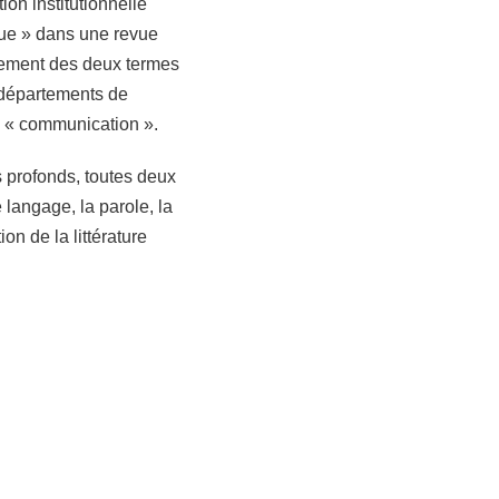
tion institutionnelle
que » dans une revue
chement des deux termes
s départements de
e « communication ».
s profonds, toutes deux
langage, la parole, la
on de la littérature