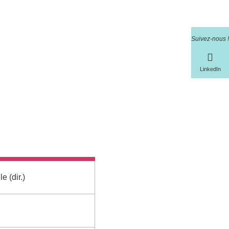
Suivez-nous !
LinkedIn
e (dir.)