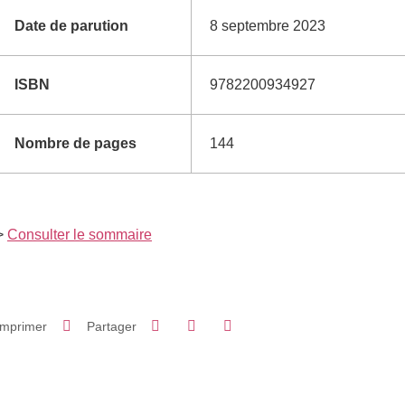
Date de parution
8 septembre 2023
ISBN
9782200934927
Nombre de pages
144
>
Consulter le sommaire
Partager sur Facebook
Partager sur LinkedIn
Imprimer
Partager
Partager l'URL de cette page