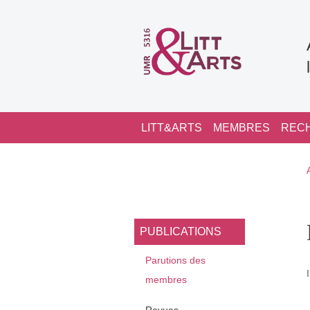
Aller au contenu principal
Navigation principale
LITT&ARTS
MEMBRES
REC
Navigation princi
PUBLICATIONS
Parutions des
membres