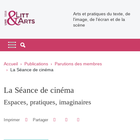
Aller au contenu principal
Arts et pratiques du texte, de
l'image, de l'écran et de la
scène
Navigation principale
Navigation principale mobile
Fil d'Ariane
Accueil
Publications
Parutions des membres
La Séance de cinéma
La Séance de cinéma
Espaces, pratiques, imaginaires
Partager sur Facebook
Partager sur LinkedIn
Imprimer
Partager
Partager l'URL de cette page