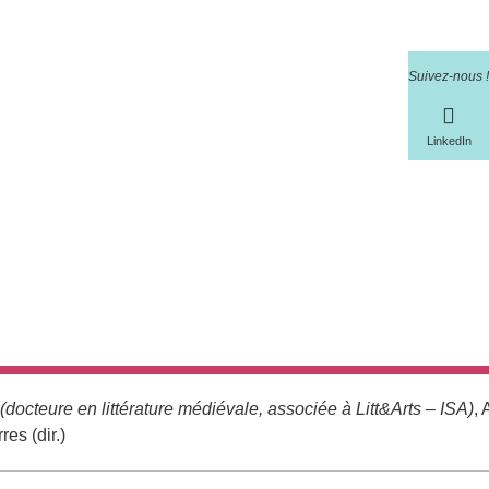
Suivez-nous !
LinkedIn
(docteure en littérature médiévale, associée à Litt&Arts – ISA)
, 
es (dir.)