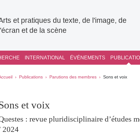
Arts et pratiques du texte, de l'image, de
l'écran et de la scène
HERCHE
INTERNATIONAL
ÉVÉNEMENTS
PUBLICATI
Fil d'Ariane
Accueil
Publications
Parutions des membres
Sons et voix
pale Sidebar
Sons et voix
Questes : revue pluridisciplinaire d’études m
/ 2024