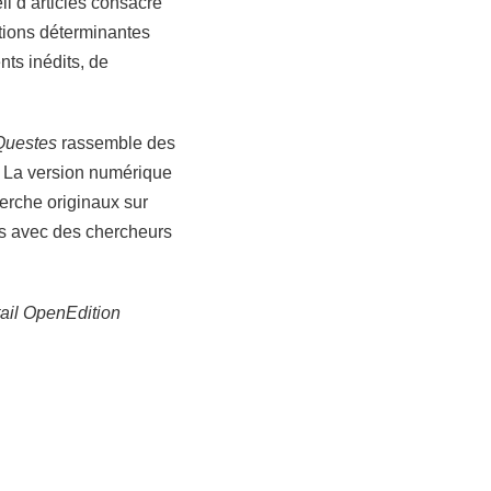
il d’articles consacré
tions déterminantes
ts inédits, de
Questes
rassemble des
. La version numérique
herche originaux sur
ns avec des chercheurs
rtail OpenEdition