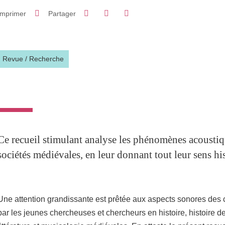
Partager sur Facebook
Partager sur LinkedIn
Imprimer
Partager
Partager l'URL de cette page
Revue
/
Recherche
Ce recueil stimulant analyse les phénomènes acoustiq
sociétés médiévales, en leur donnant tout leur sens hi
Une attention grandissante est prêtée aux aspects sonores des
par les jeunes chercheuses et chercheurs en histoire, histoire de