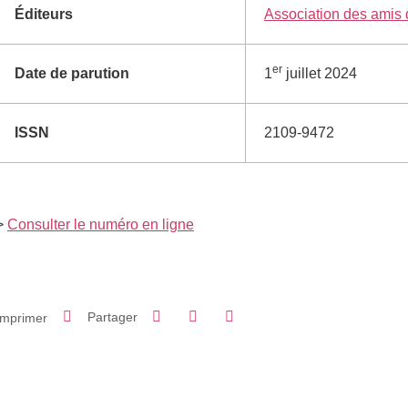
Éditeurs
Association des amis
er
Date de parution
1
juillet 2024
ISSN
2109-9472
>
Consulter le numéro en ligne
Partager sur Facebook
Partager sur LinkedIn
Imprimer
Partager
Partager l'URL de cette page