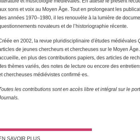
littérature et musicologie médiévales. En atteste le présent recue
aux sons et voix au Moyen Âge. Tout en prolongeant les publica
des années 1970–1980, il les renouvèle à la lumière de documen
questionnements novateurs et de l’historiographie récente.
Créée en 2002, la revue pluridisciplinaire d'études médiévales
articles de jeunes chercheurs et chercheuses sur le Moyen Âge
accueille, en plus des contributions papiers, des articles de rec
des thèmes variés, des notes de lecture ou encore des entretie
et chercheuses médiévistes confirmé·es.
Toutes les contributions sont en accès libre et intégral sur le po
Journals.
EN SAVOIR PLUS