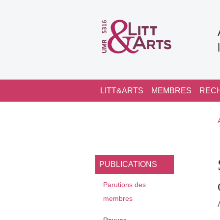
Aller au contenu principal
Navigation principale
LITT&ARTS
MEMBRES
REC
Navigation princi
PUBLICATIONS
Parutions des
membres