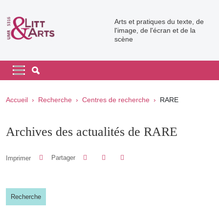
Aller au contenu principal
Arts et pratiques du texte, de
l'image, de l'écran et de la
scène
Navigation principale
Navigation principale mobile
Fil d'Ariane
Accueil
Recherche
Centres de recherche
RARE
Archives des actualités de RARE
Partager sur Facebook
Partager sur LinkedIn
Imprimer
Partager
Partager l'URL de cette page
Recherche