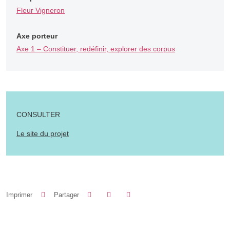
Fleur Vigneron
Axe porteur
Axe 1 – Constituer, redéfinir, explorer des corpus
CONSULTER
Le site du projet
Partager sur Facebook
Partager sur LinkedIn
Imprimer
Partager
Partager l'URL de cette page