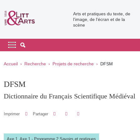
Aller au contenu principal
Arts et pratiques du texte, de
l'image, de l'écran et de la
scène
Navigation principale
Navigation principale mobile
Fil d'Ariane
Accueil
Recherche
Projets de recherche
DFSM
DFSM
Dictionnaire du Français Scientifique Médiéval
Partager sur Facebook
Partager sur LinkedIn
Imprimer
Partager
Partager l'URL de cette page
Axe 1,
Axe 1 - Programme 2 Savoirs et pratiques