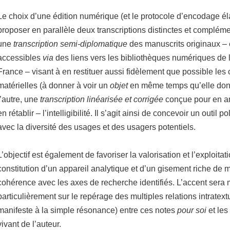
Le choix d’une édition numérique (et le protocole d’encodage é
proposer en parallèle deux transcriptions distinctes et complémen
une
transcription semi-diplomatique
des manuscrits originaux 
accessibles
via
des liens vers les bibliothèques numériques de la
France – visant à en restituer aussi fidèlement que possible les 
matérielles (à donner à voir un
objet
en même temps qu’elle donn
l’autre, une
transcription linéarisée et corrigée
conçue pour en am
en rétablir – l’intelligibilité. Il s’agit ainsi de concevoir un outil
avec la diversité des usages et des usagers potentiels.
L’objectif est également de favoriser la valorisation et l’exploitat
constitution d’un appareil analytique et d’un gisement riche d
cohérence avec les axes de recherche identifiés. L’accent sera m
particulièrement sur le repérage des multiples relations intratex
manifeste à la simple résonance) entre ces notes
pour soi
et les
vivant de l’auteur.