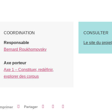
COORDINATION
CONSULTER
Responsable
Le site du projet
Bernard Roukhomovsky
Axe porteur
Axe 1 – Constituer, redéfinir,
explorer des corpus
Partager sur Facebook
Partager sur LinkedIn
Imprimer
Partager
Partager l'URL de cette page