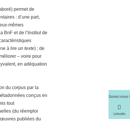
laboré) permet de
taires : d’une part,
– eux-mêmes
 BnF et de l’Institut de
caractéristiques
e à lire un
texte
) ; de
éliorer – voire pour
 polyvalent, en adéquation
ion du corpus par la
e métadonnées conçus en
Suivez-nous !
is tout
tuelles (du réemploi
LinkedIn
 œuvres publiées du