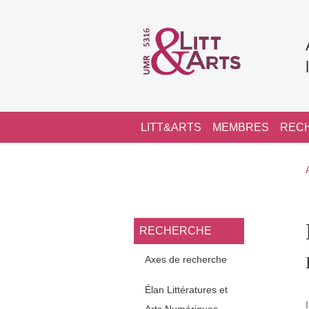
Aller au contenu principal
Navigation principale
LITT&ARTS
MEMBRES
REC
Navigation princi
RECHERCHE
Axes de recherche
Élan Littératures et