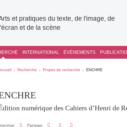
Arts et pratiques du texte, de l'image, de
l'écran et de la scène
HERCHE
INTERNATIONAL
ÉVÉNEMENTS
PUBLICATI
Fil d'Ariane
Accueil
Recherche
Projets de recherche
ENCHRE
pale Sidebar
ENCHRE
Édition numérique des Cahiers d’Henri de R
Partager sur Facebook
Partager sur LinkedIn
Imprimer
Partager