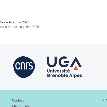
Publié le 7 mai 2020
Mis à jour le 10 juillet 2026
Menu footer
Sui
Contact
Plan du site