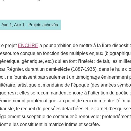
Partager l'URL de cette page
Axe 1,
Axe 1 - Projets achevés
Le projet
ENCHRE
a pour ambition de mettre à la libre disposit
ressource conçue en fonction des multiples enjeux (biographique
génétique, générique, etc.) qui en font l’intérêt : de fait, les mill
par Régnier, durant un demi-siècle (1887-1936), dans le huis clo
soi, ne fournissent pas seulement un témoignage éminemment pr
littéraire, artistique et mondaine de l’époque (des années symbol
guerres) ; elles se recommandent encore à l’attention du poéticie
éminemment problématique, au point de rencontre entre l’écriture
diariste, le recueil de pensées détachées et le carnet d’esquisses
également susceptible de contribuer à renouveler profondément
dont elles constituent la matrice intime et secrète.