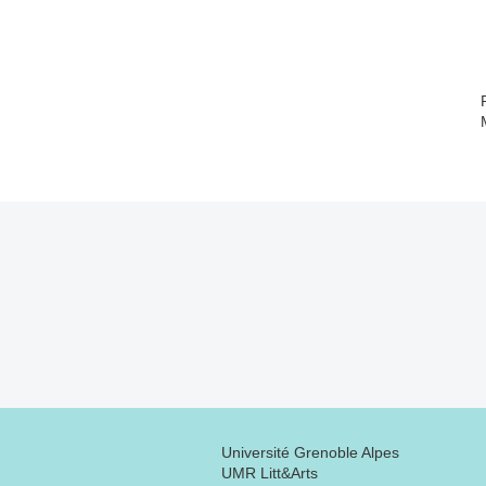
Université Grenoble Alpes
UMR Litt&Arts