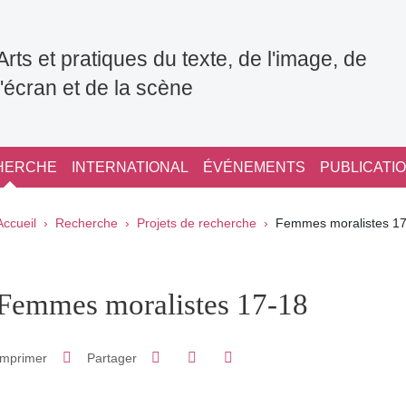
Arts et pratiques du texte, de l'image, de
l'écran et de la scène
HERCHE
INTERNATIONAL
ÉVÉNEMENTS
PUBLICATI
Fil d'Ariane
Accueil
Recherche
Projets de recherche
Femmes moralistes 1
pale Sidebar
Femmes moralistes 17-18
Partager sur Facebook
Partager sur LinkedIn
Imprimer
Partager
Partager l'URL de cette page