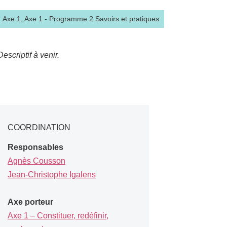
Axe 1,
Axe 1 - Programme 2 Savoirs et pratiques
Descriptif à venir.
COORDINATION
Responsables
Agnès Cousson
Jean-Christophe Igalens
Axe porteur
Axe 1 – Constituer, redéfinir,