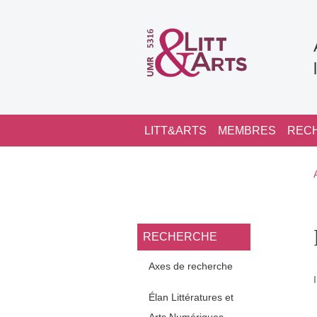
Aller au contenu principal
Navigation principale
LITT&ARTS
MEMBRES
REC
Navigation princi
RECHERCHE
Axes de recherche
Élan Littératures et