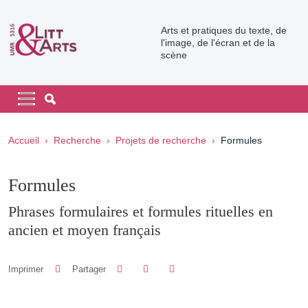
Aller au contenu principal
Arts et pratiques du texte, de
l'image, de l'écran et de la
scène
Navigation principale
Navigation principale mobile
Fil d'Ariane
Accueil
Recherche
Projets de recherche
Formules
Formules
Phrases formulaires et formules rituelles en
ancien et moyen français
Partager sur Facebook
Partager sur LinkedIn
Imprimer
Partager
Partager l'URL de cette page