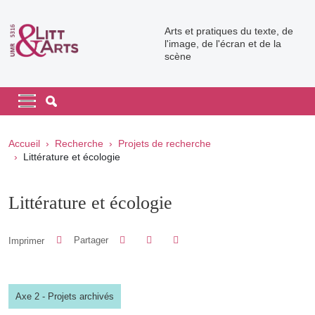
Aller au contenu principal
Arts et pratiques du texte, de
l'image, de l'écran et de la
scène
Navigation principale
Navigation principale mobile
Fil d'Ariane
Accueil
Recherche
Projets de recherche
Littérature et écologie
Littérature et écologie
Partager sur Facebook
Partager sur LinkedIn
Imprimer
Partager
Partager l'URL de cette page
Axe 2 - Projets archivés