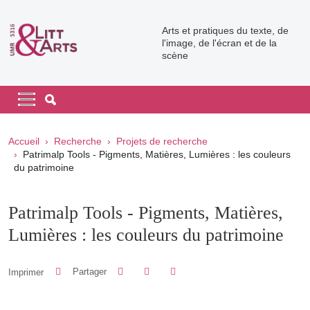
Aller au contenu principal
Arts et pratiques du texte, de
l'image, de l'écran et de la
scène
Navigation principale
Navigation principale mobile
Fil d'Ariane
Accueil
Recherche
Projets de recherche
Patrimalp Tools - Pigments, Matières, Lumières : les couleurs
du patrimoine
Patrimalp Tools - Pigments, Matières,
Lumières : les couleurs du patrimoine
Partager sur Facebook
Partager sur LinkedIn
Imprimer
Partager
Partager l'URL de cette page