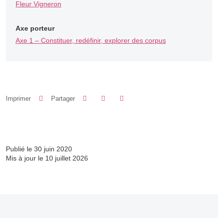
Fleur Vigneron
Axe porteur
Axe 1 – Constituer, redéfinir, explorer des corpus
Partager sur Facebook
Partager sur LinkedIn
Imprimer
Partager
Partager l'URL de cette page
Publié le 30 juin 2020
Mis à jour le 10 juillet 2026