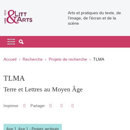
Aller au contenu principal
Arts et pratiques du texte, de
l'image, de l'écran et de la
scène
Navigation principale
Navigation principale mobile
Fil d'Ariane
Accueil
Recherche
Projets de recherche
TLMA
TLMA
Terre et Lettres au Moyen Âge
Partager sur Facebook
Partager sur LinkedIn
Imprimer
Partager
Partager l'URL de cette page
Axe 1,
Axe 1 - Projets archivés